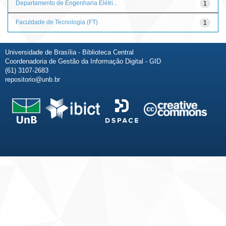
Departamento de Engenharia Elétri...
1
Faculdade de Tecnologia (FT)
1
Universidade de Brasília - Biblioteca Central
Coordenadoria de Gestão da Informação Digital - GID
(61) 3107-2683
repositorio@unb.br
Fale conosco
Sobre