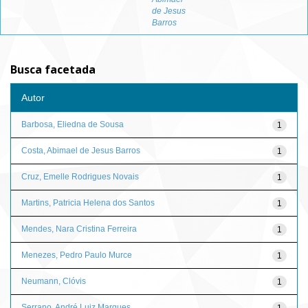
de Jesus
Barros
Busca facetada
Autor
Barbosa, Eliedna de Sousa
1
Costa, Abimael de Jesus Barros
1
Cruz, Emelle Rodrigues Novais
1
Martins, Patricia Helena dos Santos
1
Mendes, Nara Cristina Ferreira
1
Menezes, Pedro Paulo Murce
1
Neumann, Clóvis
1
Serrano, André Luiz Marques
1