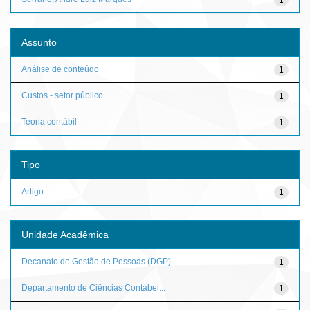
Assunto
Análise de conteúdo
1
Custos - setor público
1
Teoria contábil
1
Tipo
Artigo
1
Unidade Acadêmica
Decanato de Gestão de Pessoas (DGP)
1
Departamento de Ciências Contábei...
1