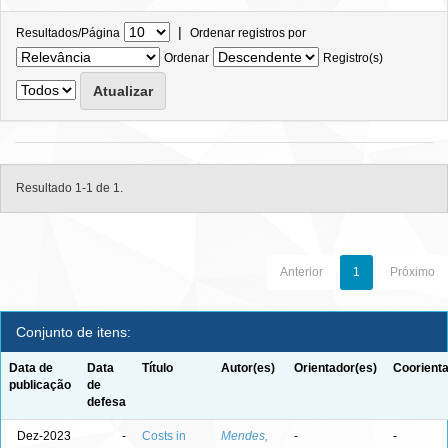
|
Resultados/Página
Ordenar registros por
Ordenar
Registro(s)
Resultado 1-1 de 1.
Anterior
1
Próximo
Conjunto de itens:
Data de
Data
Título
Autor(es)
Orientador(es)
Coorienta
publicação
de
defesa
Dez-2023
-
Costs in
Mendes,
-
-