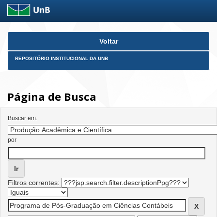
Skip
Voltar
navigation
REPOSITÓRIO INSTITUCIONAL DA UNB
Página de Busca
Buscar em:
por
Filtros correntes: