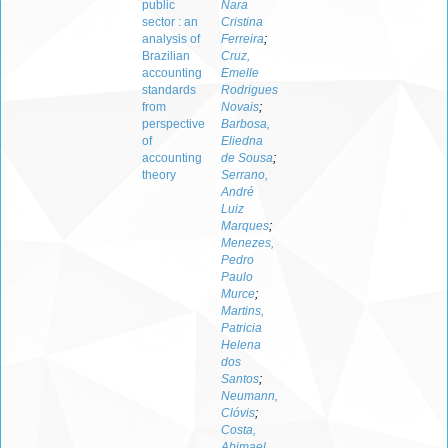
public
Nara
sector : an
Cristina
analysis of
Ferreira
;
Brazilian
Cruz,
accounting
Emelle
standards
Rodrigues
from
Novais
;
perspective
Barbosa,
of
Eliedna
accounting
de Sousa
;
theory
Serrano,
André
Luiz
Marques
;
Menezes,
Pedro
Paulo
Murce
;
Martins,
Patricia
Helena
dos
Santos
;
Neumann,
Clóvis
;
Costa,
Abimael