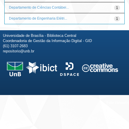
Departamento de Ciências Contábei...
1
Departamento de Engenharia Elétri...
1
Universidade de Brasília - Biblioteca Central
Coordenadoria de Gestão da Informação Digital - GID
(61) 3107-2683
repositorio@unb.br
Fale conosco
Sobre