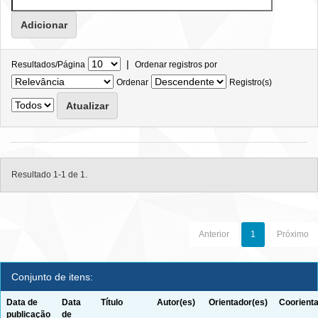
|
Resultados/Página
Ordenar registros por
Ordenar
Registro(s)
Resultado 1-1 de 1.
Anterior
1
Próximo
Conjunto de itens:
Data de
Data
Título
Autor(es)
Orientador(es)
Coorienta
publicação
de