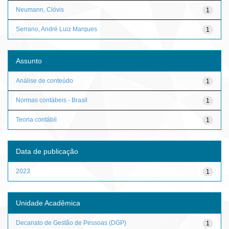
Neumann, Clóvis
1
Serrano, André Luiz Marques
1
Assunto
Análise de conteúdo
1
Normas contábeis - Brasil
1
Teoria contábil
1
Data de publicação
2023
1
Unidade Acadêmica
Decanato de Gestão de Pessoas (DGP)
1