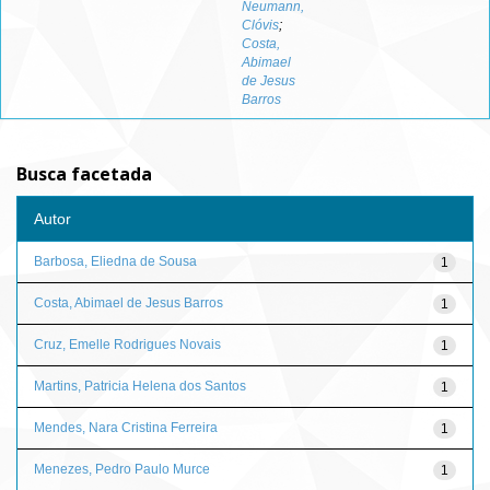
Neumann,
Clóvis
;
Costa,
Abimael
de Jesus
Barros
Busca facetada
Autor
Barbosa, Eliedna de Sousa
1
Costa, Abimael de Jesus Barros
1
Cruz, Emelle Rodrigues Novais
1
Martins, Patricia Helena dos Santos
1
Mendes, Nara Cristina Ferreira
1
Menezes, Pedro Paulo Murce
1