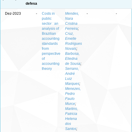
defesa
Dez-2023
-
Costs in
Mendes,
-
-
public
Nara
sector : an
Cristina
analysis of
Ferreira
;
Brazilian
Cruz,
accounting
Emelle
standards
Rodrigues
from
Novais
;
perspective
Barbosa,
of
Eliedna
accounting
de Sousa
;
theory
Serrano,
André
Luiz
Marques
;
Menezes,
Pedro
Paulo
Murce
;
Martins,
Patricia
Helena
dos
Santos
;