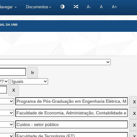
Navegar
Documentos
A-
A
A+
NAL DA UNB