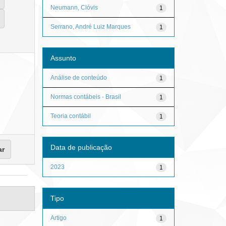
Neumann, Clóvis
1
Serrano, André Luiz Marques
1
Assunto
Análise de conteúdo
1
Normas contábeis - Brasil
1
Teoria contábil
1
Data de publicação
2023
1
Tipo
Artigo
1