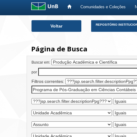
Comunidades e Coleções
Skip
REPOSITÓRIO INSTITUCIO
Voltar
navigation
Página de Busca
Buscar em:
por
Filtros correntes: