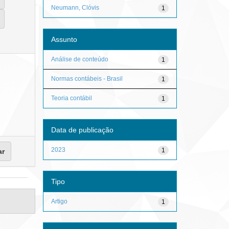
Neumann, Clóvis
1
Assunto
Análise de conteúdo
1
Normas contábeis - Brasil
1
Teoria contábil
1
Data de publicação
2023
1
Tipo
Artigo
1