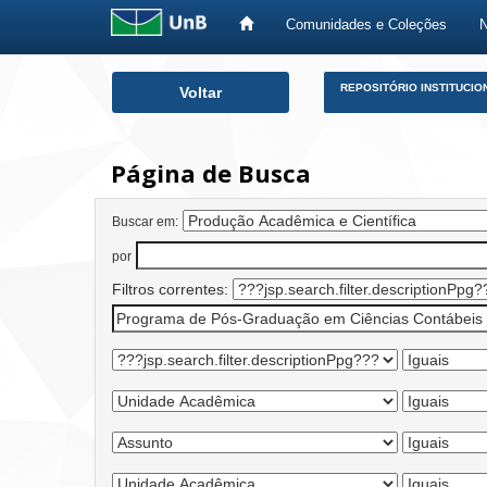
Comunidades e Coleções
Skip
REPOSITÓRIO INSTITUCIO
Voltar
navigation
Página de Busca
Buscar em:
por
Filtros correntes: