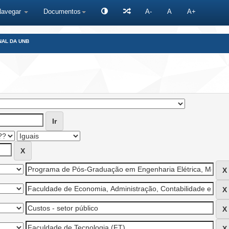
Navegar
Documentos
A-
A
A+
NAL DA UNB