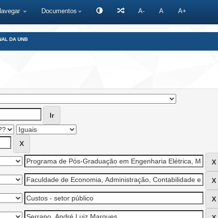
Navegar
Documentos
A-
A
A+
NAL DA UNB