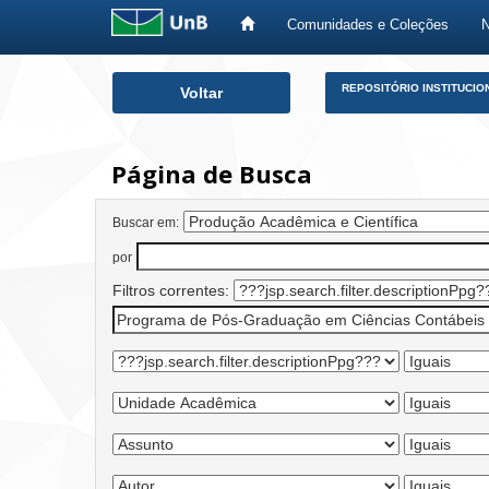
Comunidades e Coleções
Skip
REPOSITÓRIO INSTITUCIO
Voltar
navigation
Página de Busca
Buscar em:
por
Filtros correntes: