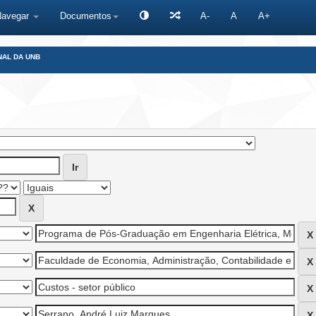
Navegar
Documentos
A-
A
A+
NAL DA UNB