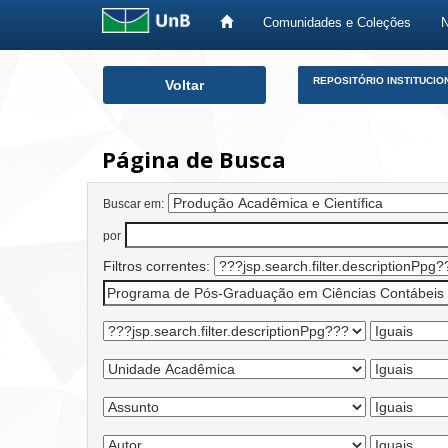
Comunidades e Coleções
Skip
REPOSITÓRIO INSTITUCIO
Voltar
navigation
Página de Busca
Buscar em:
por
Filtros correntes: