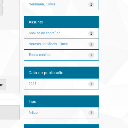
Neumann, Clóvis
1
Assunto
Análise de conteúdo
1
Normas contábeis - Brasil
1
Teoria contábil
1
Data de publicação
2023
1
Tipo
Artigo
1