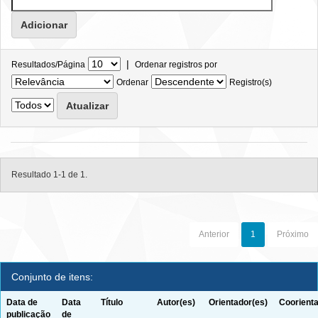
|
Resultados/Página
Ordenar registros por
Ordenar
Registro(s)
Resultado 1-1 de 1.
Anterior
1
Próximo
Conjunto de itens:
Data de
Data
Título
Autor(es)
Orientador(es)
Coorienta
publicação
de