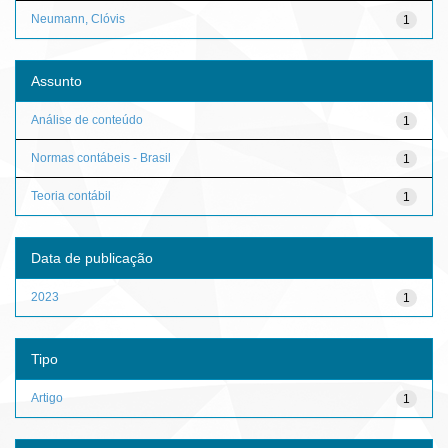
Neumann, Clóvis
1
Assunto
Análise de conteúdo
1
Normas contábeis - Brasil
1
Teoria contábil
1
Data de publicação
2023
1
Tipo
Artigo
1