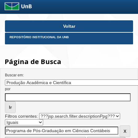
Skip
Voltar
navigation
REPOSITÓRIO INSTITUCIONAL DA UNB
Página de Busca
Buscar em:
por
Filtros correntes: