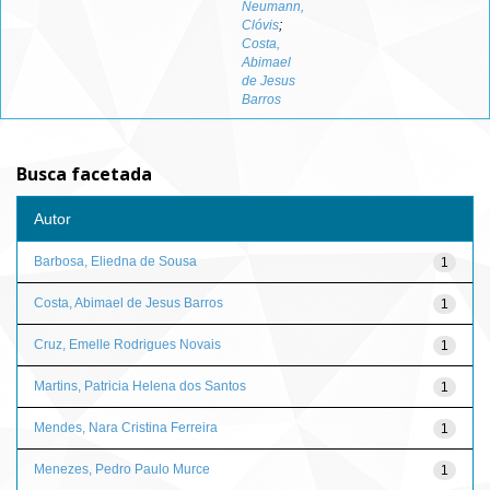
Neumann,
Clóvis
;
Costa,
Abimael
de Jesus
Barros
Busca facetada
Autor
Barbosa, Eliedna de Sousa
1
Costa, Abimael de Jesus Barros
1
Cruz, Emelle Rodrigues Novais
1
Martins, Patricia Helena dos Santos
1
Mendes, Nara Cristina Ferreira
1
Menezes, Pedro Paulo Murce
1