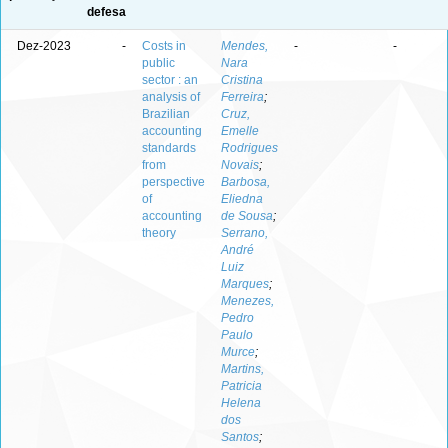
defesa
Dez-2023
-
Costs in
Mendes,
-
-
public
Nara
sector : an
Cristina
analysis of
Ferreira
;
Brazilian
Cruz,
accounting
Emelle
standards
Rodrigues
from
Novais
;
perspective
Barbosa,
of
Eliedna
accounting
de Sousa
;
theory
Serrano,
André
Luiz
Marques
;
Menezes,
Pedro
Paulo
Murce
;
Martins,
Patricia
Helena
dos
Santos
;