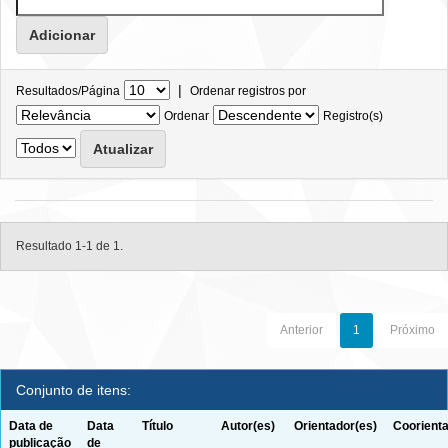
|
Resultados/Página
Ordenar registros por
Ordenar
Registro(s)
Resultado 1-1 de 1.
Anterior
1
Próximo
Conjunto de itens:
Data de
Data
Título
Autor(es)
Orientador(es)
Coorienta
publicação
de