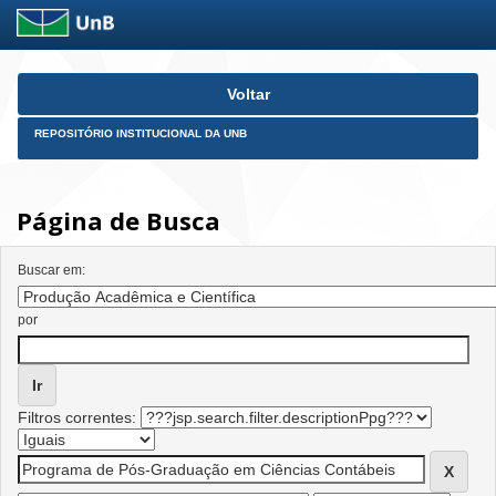
Skip
Voltar
navigation
REPOSITÓRIO INSTITUCIONAL DA UNB
Página de Busca
Buscar em:
por
Filtros correntes: