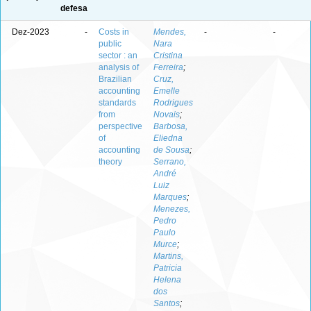
defesa
Dez-2023
-
Costs in
Mendes,
-
-
public
Nara
sector : an
Cristina
analysis of
Ferreira
;
Brazilian
Cruz,
accounting
Emelle
standards
Rodrigues
from
Novais
;
perspective
Barbosa,
of
Eliedna
accounting
de Sousa
;
theory
Serrano,
André
Luiz
Marques
;
Menezes,
Pedro
Paulo
Murce
;
Martins,
Patricia
Helena
dos
Santos
;