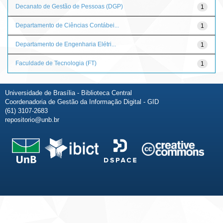
Decanato de Gestão de Pessoas (DGP)
1
Departamento de Ciências Contábei...
1
Departamento de Engenharia Elétri...
1
Faculdade de Tecnologia (FT)
1
Universidade de Brasília - Biblioteca Central
Coordenadoria de Gestão da Informação Digital - GID
(61) 3107-2683
repositorio@unb.br
Fale conosco