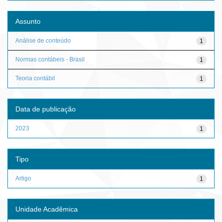
Assunto
Análise de conteúdo
1
Normas contábeis - Brasil
1
Teoria contábil
1
Data de publicação
2023
1
Tipo
Artigo
1
Unidade Acadêmica