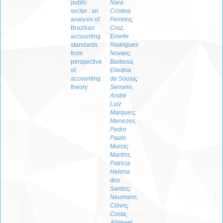
public
Nara
sector : an
Cristina
analysis of
Ferreira
;
Brazilian
Cruz,
accounting
Emelle
standards
Rodrigues
from
Novais
;
perspective
Barbosa,
of
Eliedna
accounting
de Sousa
;
theory
Serrano,
André
Luiz
Marques
;
Menezes,
Pedro
Paulo
Murce
;
Martins,
Patricia
Helena
dos
Santos
;
Neumann,
Clóvis
;
Costa,
Abimael