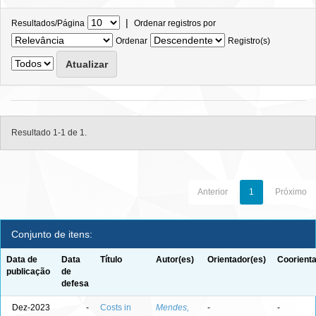
|
Resultados/Página
Ordenar registros por
Ordenar
Registro(s)
Resultado 1-1 de 1.
Anterior
1
Próximo
Conjunto de itens:
Data de
Data
Título
Autor(es)
Orientador(es)
Coorienta
publicação
de
defesa
Dez-2023
-
Costs in
Mendes,
-
-