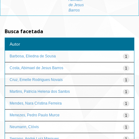
de Jesus
Barros
Busca facetada
Autor
Barbosa, Eliedna de Sousa
1
Costa, Abimael de Jesus Barros
1
Cruz, Emelle Rodrigues Novais
1
Martins, Patricia Helena dos Santos
1
Mendes, Nara Cristina Ferreira
1
Menezes, Pedro Paulo Murce
1
Neumann, Clóvis
1
Serrano, André Luiz Marques
1