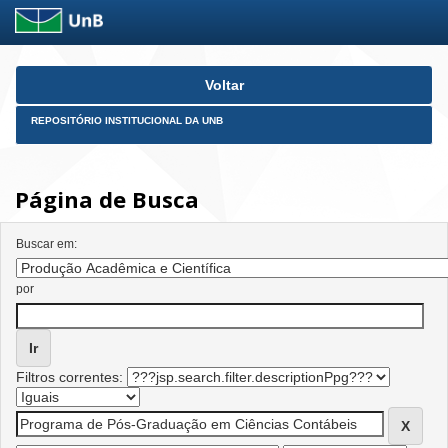
Skip
Voltar
navigation
REPOSITÓRIO INSTITUCIONAL DA UNB
Página de Busca
Buscar em:
por
Filtros correntes: