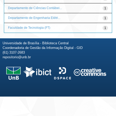
Departamento de Ciências Contábei...
1
Departamento de Engenharia Elétri...
1
Faculdade de Tecnologia (FT)
1
Universidade de Brasília - Biblioteca Central
Coordenadoria de Gestão da Informação Digital - GID
(61) 3107-2683
repositorio@unb.br
Fale conosco
Sobre