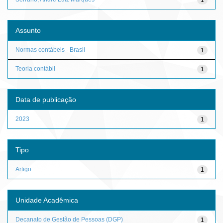
Assunto
Normas contábeis - Brasil
1
Teoria contábil
1
Data de publicação
2023
1
Tipo
Artigo
1
Unidade Acadêmica
Decanato de Gestão de Pessoas (DGP)
1