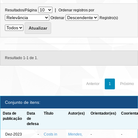
|
Resultados/Página
Ordenar registros por
Ordenar
Registro(s)
Resultado 1-1 de 1.
Anterior
1
Próximo
Conjunto de itens:
Data de
Data
Título
Autor(es)
Orientador(es)
Coorienta
publicação
de
defesa
Dez-2023
-
Costs in
Mendes,
-
-