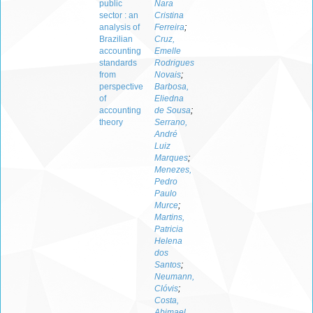
public
Nara
sector : an
Cristina
analysis of
Ferreira
;
Brazilian
Cruz,
accounting
Emelle
standards
Rodrigues
from
Novais
;
perspective
Barbosa,
of
Eliedna
accounting
de Sousa
;
theory
Serrano,
André
Luiz
Marques
;
Menezes,
Pedro
Paulo
Murce
;
Martins,
Patricia
Helena
dos
Santos
;
Neumann,
Clóvis
;
Costa,
Abimael