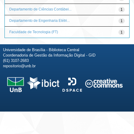
Departamento de Ciências Contábei...
1
Departamento de Engenharia Elétri...
1
Faculdade de Tecnologia (FT)
1
Universidade de Brasília - Biblioteca Central
Coordenadoria de Gestão da Informação Digital - GID
(61) 3107-2683
repositorio@unb.br
Fale conosco
Sobre