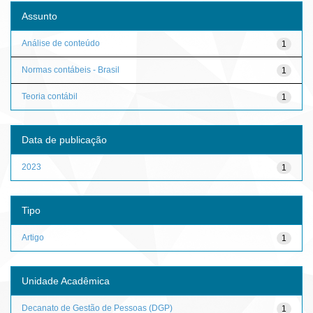
Assunto
Análise de conteúdo
1
Normas contábeis - Brasil
1
Teoria contábil
1
Data de publicação
2023
1
Tipo
Artigo
1
Unidade Acadêmica
Decanato de Gestão de Pessoas (DGP)
1