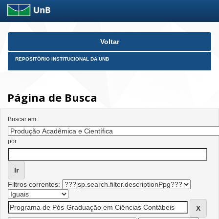
Skip
Voltar
navigation
REPOSITÓRIO INSTITUCIONAL DA UNB
Página de Busca
Buscar em:
por
Filtros correntes: