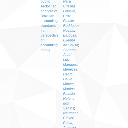
public
Nara
sector : an
Cristina
analysis of
Ferreira
;
Brazilian
Cruz,
accounting
Emelle
standards
Rodrigues
from
Novais
;
perspective
Barbosa,
of
Eliedna
accounting
de Sousa
;
theory
Serrano,
André
Luiz
Marques
;
Menezes,
Pedro
Paulo
Murce
;
Martins,
Patricia
Helena
dos
Santos
;
Neumann,
Clóvis
;
Costa,
Abimael