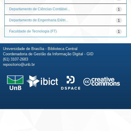
Departamento de Ciências Contábei...
1
Departamento de Engenharia Elétri...
1
Faculdade de Tecnologia (FT)
1
Universidade de Brasília - Biblioteca Central
Coordenadoria de Gestão da Informação Digital - GID
(61) 3107-2683
repositorio@unb.br
Fale conosco
Sobre