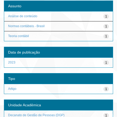
Assunto
Análise de conteúdo
1
Normas contábeis - Brasil
1
Teoria contábil
1
Data de publicação
2023
1
Tipo
Artigo
1
Unidade Acadêmica
Decanato de Gestão de Pessoas (DGP)
1