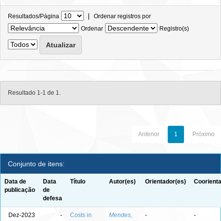
|
Resultados/Página
Ordenar registros por
Ordenar
Registro(s)
Resultado 1-1 de 1.
Anterior
1
Próximo
Conjunto de itens:
Data de
Data
Título
Autor(es)
Orientador(es)
Coorienta
publicação
de
defesa
Dez-2023
-
Costs in
Mendes,
-
-