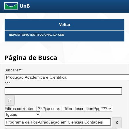
Skip
Voltar
navigation
REPOSITÓRIO INSTITUCIONAL DA UNB
Página de Busca
Buscar em:
por
Filtros correntes: