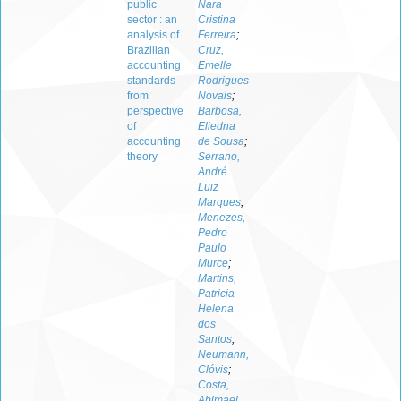
public
Nara
sector : an
Cristina
analysis of
Ferreira
;
Brazilian
Cruz,
accounting
Emelle
standards
Rodrigues
from
Novais
;
perspective
Barbosa,
of
Eliedna
accounting
de Sousa
;
theory
Serrano,
André
Luiz
Marques
;
Menezes,
Pedro
Paulo
Murce
;
Martins,
Patricia
Helena
dos
Santos
;
Neumann,
Clóvis
;
Costa,
Abimael