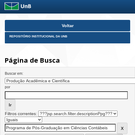
Skip
Voltar
navigation
REPOSITÓRIO INSTITUCIONAL DA UNB
Página de Busca
Buscar em:
por
Filtros correntes: