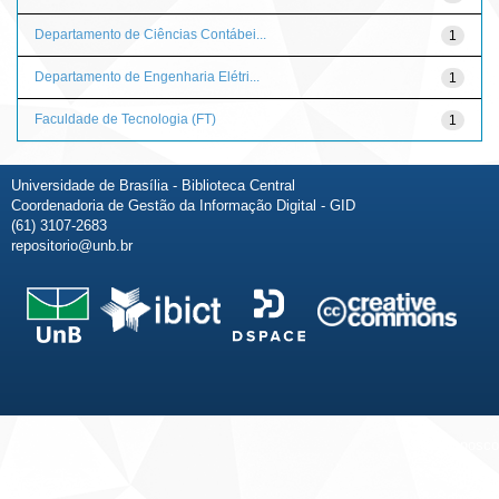
Departamento de Ciências Contábei...
1
Departamento de Engenharia Elétri...
1
Faculdade de Tecnologia (FT)
1
Universidade de Brasília - Biblioteca Central
Coordenadoria de Gestão da Informação Digital - GID
(61) 3107-2683
repositorio@unb.br
Fale conosco
Sobre