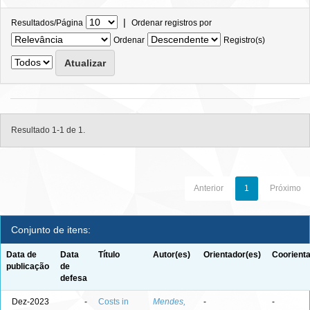
|
Resultados/Página
Ordenar registros por
Ordenar
Registro(s)
Resultado 1-1 de 1.
Anterior
1
Próximo
Conjunto de itens:
Data de
Data
Título
Autor(es)
Orientador(es)
Coorienta
publicação
de
defesa
Dez-2023
-
Costs in
Mendes,
-
-