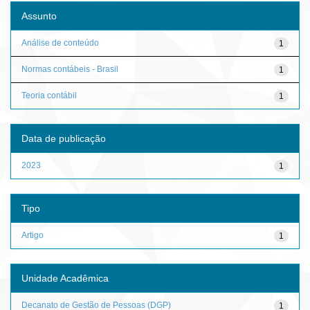
Assunto
Análise de conteúdo
1
Normas contábeis - Brasil
1
Teoria contábil
1
Data de publicação
2023
1
Tipo
Artigo
1
Unidade Acadêmica
Decanato de Gestão de Pessoas (DGP)
1