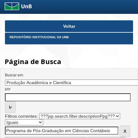
Skip
Voltar
navigation
REPOSITÓRIO INSTITUCIONAL DA UNB
Página de Busca
Buscar em:
por
Filtros correntes: