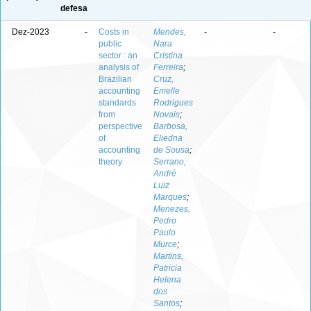
defesa
Dez-2023
-
Costs in
Mendes,
-
-
public
Nara
sector : an
Cristina
analysis of
Ferreira
;
Brazilian
Cruz,
accounting
Emelle
standards
Rodrigues
from
Novais
;
perspective
Barbosa,
of
Eliedna
accounting
de Sousa
;
theory
Serrano,
André
Luiz
Marques
;
Menezes,
Pedro
Paulo
Murce
;
Martins,
Patricia
Helena
dos
Santos
;