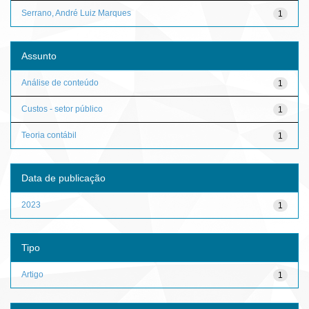
Serrano, André Luiz Marques
1
Assunto
Análise de conteúdo
1
Custos - setor público
1
Teoria contábil
1
Data de publicação
2023
1
Tipo
Artigo
1