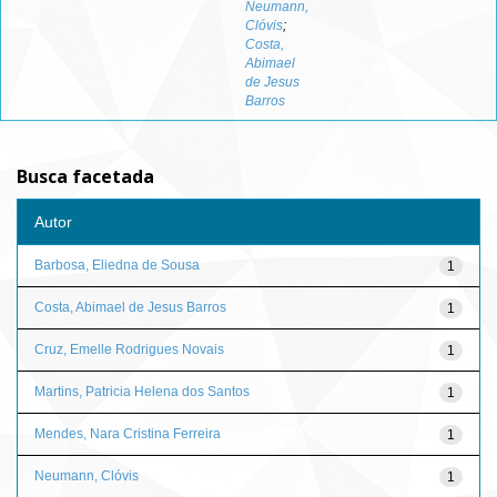
Neumann,
Clóvis
;
Costa,
Abimael
de Jesus
Barros
Busca facetada
Autor
Barbosa, Eliedna de Sousa
1
Costa, Abimael de Jesus Barros
1
Cruz, Emelle Rodrigues Novais
1
Martins, Patricia Helena dos Santos
1
Mendes, Nara Cristina Ferreira
1
Neumann, Clóvis
1