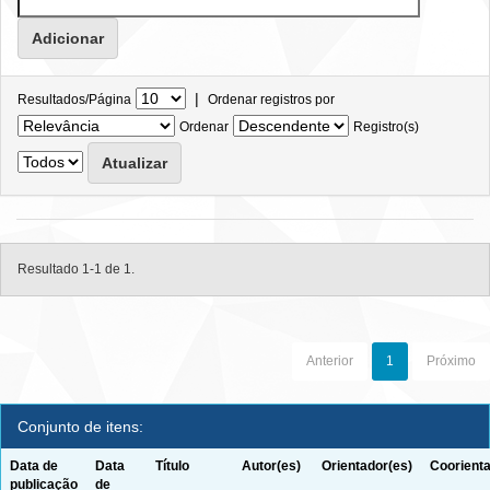
|
Resultados/Página
Ordenar registros por
Ordenar
Registro(s)
Resultado 1-1 de 1.
Anterior
1
Próximo
Conjunto de itens:
Data de
Data
Título
Autor(es)
Orientador(es)
Coorienta
publicação
de