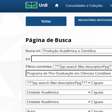
Comunidades e Coleções
Skip
REPOSITÓRIO INSTITUCIO
Voltar
navigation
Página de Busca
Buscar em:
por
Filtros correntes: