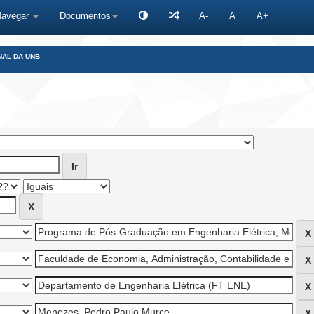
Navegar
Documentos
A-
A
A+
NAL DA UNB