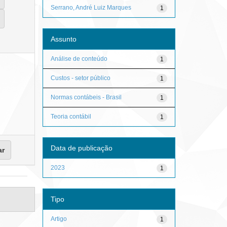
Serrano, André Luiz Marques
1
Assunto
Análise de conteúdo
1
Custos - setor público
1
Normas contábeis - Brasil
1
Teoria contábil
1
Data de publicação
2023
1
Tipo
Artigo
1