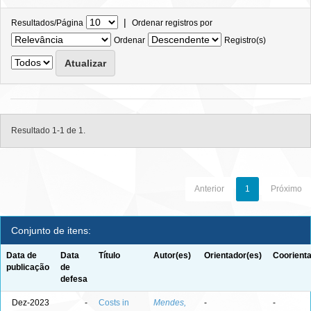
|
Resultados/Página
Ordenar registros por
Ordenar
Registro(s)
Resultado 1-1 de 1.
Anterior
1
Próximo
Conjunto de itens:
Data de
Data
Título
Autor(es)
Orientador(es)
Coorienta
publicação
de
defesa
Dez-2023
-
Costs in
Mendes,
-
-