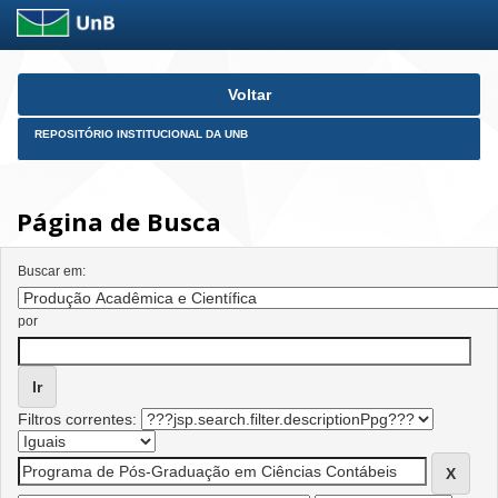
Skip
Voltar
navigation
REPOSITÓRIO INSTITUCIONAL DA UNB
Página de Busca
Buscar em:
por
Filtros correntes: