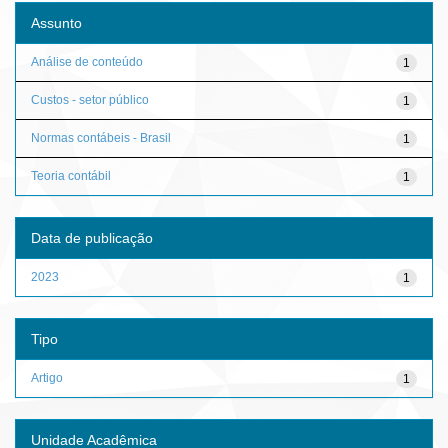
Assunto
Análise de conteúdo
1
Custos - setor público
1
Normas contábeis - Brasil
1
Teoria contábil
1
Data de publicação
2023
1
Tipo
Artigo
1
Unidade Acadêmica