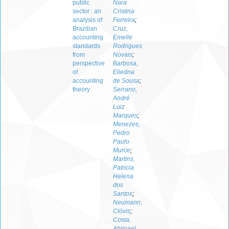
public
Nara
sector : an
Cristina
analysis of
Ferreira
;
Brazilian
Cruz,
accounting
Emelle
standards
Rodrigues
from
Novais
;
perspective
Barbosa,
of
Eliedna
accounting
de Sousa
;
theory
Serrano,
André
Luiz
Marques
;
Menezes,
Pedro
Paulo
Murce
;
Martins,
Patricia
Helena
dos
Santos
;
Neumann,
Clóvis
;
Costa,
Abimael