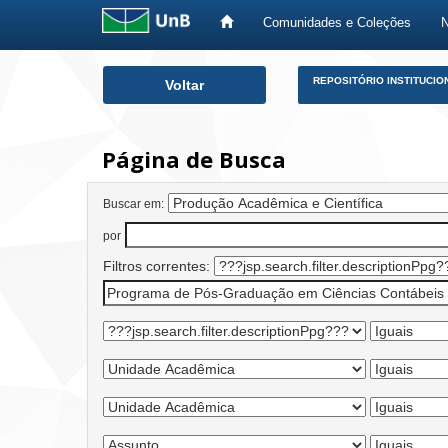
Comunidades e Coleções
Skip
REPOSITÓRIO INSTITUCIO
Voltar
navigation
Página de Busca
Buscar em:
por
Filtros correntes: