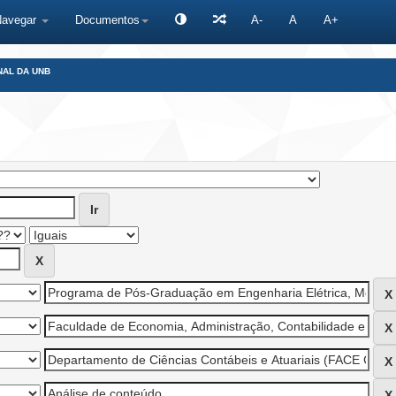
Navegar
Documentos
A-
A
A+
NAL DA UNB