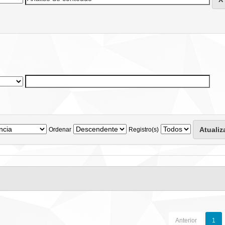
Ordenar
Registro(s)
Anterior
1