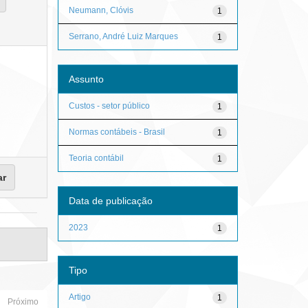
Neumann, Clóvis
1
Serrano, André Luiz Marques
1
Assunto
Custos - setor público
1
Normas contábeis - Brasil
1
Teoria contábil
1
Data de publicação
2023
1
Tipo
Artigo
1
Próximo