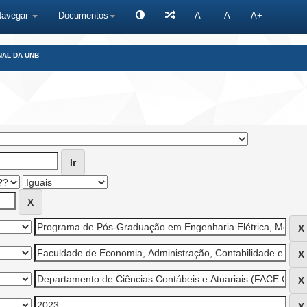
Navegar
Documentos
A-
A
A+
NAL DA UNB