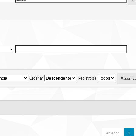
Ordenar
Registro(s)
Anterior
1