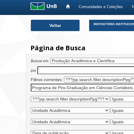
Comunidades e Coleções
Skip
REPOSITÓRIO INSTITUCIO
Voltar
navigation
Página de Busca
Buscar em:
por
Filtros correntes: