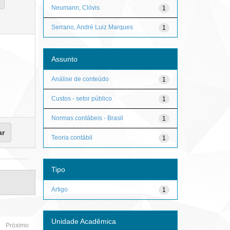
Neumann, Clóvis
1
Serrano, André Luiz Marques
1
Assunto
Análise de conteúdo
1
Custos - setor público
1
Normas contábeis - Brasil
1
Teoria contábil
1
Tipo
Artigo
1
Unidade Acadêmica
Próximo