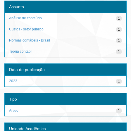
Assunto
Análise de conteúdo
1
Custos - setor público
1
Normas contábeis - Brasil
1
Teoria contábil
1
Data de publicação
2023
1
Tipo
Artigo
1
Unidade Acadêmica