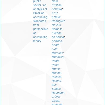
public
Nara
sector : an
Cristina
analysis of
Ferreira
;
Brazilian
Cruz,
accounting
Emelle
standards
Rodrigues
from
Novais
;
perspective
Barbosa,
of
Eliedna
accounting
de Sousa
;
theory
Serrano,
André
Luiz
Marques
;
Menezes,
Pedro
Paulo
Murce
;
Martins,
Patricia
Helena
dos
Santos
;
Neumann,
Clóvis
;
Costa,
Abimael