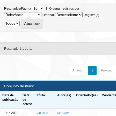
|
Resultados/Página
Ordenar registros por
Ordenar
Registro(s)
Resultado 1-1 de 1.
Anterior
1
Próximo
Conjunto de itens:
Data de
Data
Título
Autor(es)
Orientador(es)
Coorienta
publicação
de
defesa
Dez-2023
-
Costs in
Mendes,
-
-