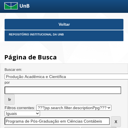
Skip
Voltar
navigation
REPOSITÓRIO INSTITUCIONAL DA UNB
Página de Busca
Buscar em:
por
Filtros correntes: