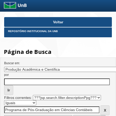
Skip
Voltar
navigation
REPOSITÓRIO INSTITUCIONAL DA UNB
Página de Busca
Buscar em:
por
Filtros correntes: