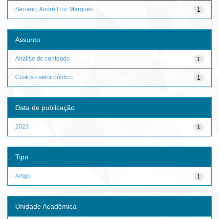
Serrano, André Luiz Marques
1
Assunto
Análise de conteúdo
1
Custos - setor público
1
Data de publicação
2023
1
Tipo
Artigo
1
Unidade Acadêmica