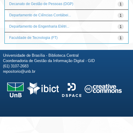
Decanato de Gestão de Pessoas (DGP)
1
Departamento de Ciências Contábei...
1
Departamento de Engenharia Elétri...
1
Faculdade de Tecnologia (FT)
1
Universidade de Brasília - Biblioteca Central
Coordenadoria de Gestão da Informação Digital - GID
(61) 3107-2683
repositorio@unb.br
Fale conosco