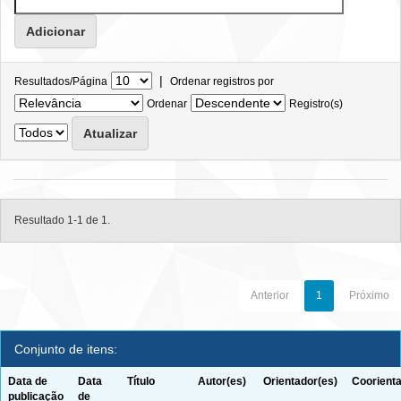
|
Resultados/Página
Ordenar registros por
Ordenar
Registro(s)
Resultado 1-1 de 1.
Anterior
1
Próximo
Conjunto de itens:
Data de
Data
Título
Autor(es)
Orientador(es)
Coorienta
publicação
de