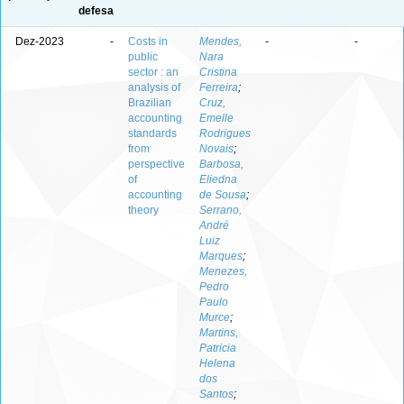
defesa
Dez-2023
-
Costs in
Mendes,
-
-
public
Nara
sector : an
Cristina
analysis of
Ferreira
;
Brazilian
Cruz,
accounting
Emelle
standards
Rodrigues
from
Novais
;
perspective
Barbosa,
of
Eliedna
accounting
de Sousa
;
theory
Serrano,
André
Luiz
Marques
;
Menezes,
Pedro
Paulo
Murce
;
Martins,
Patricia
Helena
dos
Santos
;