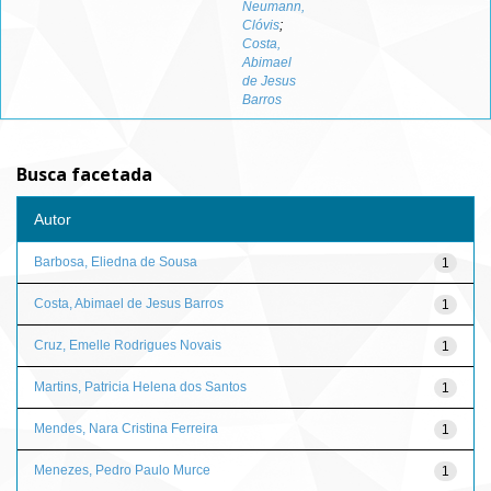
Neumann,
Clóvis
;
Costa,
Abimael
de Jesus
Barros
Busca facetada
Autor
Barbosa, Eliedna de Sousa
1
Costa, Abimael de Jesus Barros
1
Cruz, Emelle Rodrigues Novais
1
Martins, Patricia Helena dos Santos
1
Mendes, Nara Cristina Ferreira
1
Menezes, Pedro Paulo Murce
1