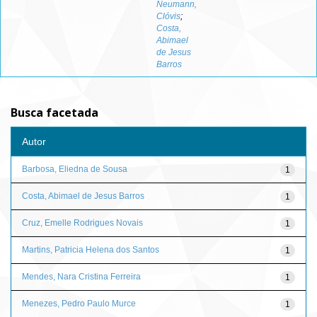
Neumann,
Clóvis
;
Costa,
Abimael
de Jesus
Barros
Busca facetada
Autor
Barbosa, Eliedna de Sousa
1
Costa, Abimael de Jesus Barros
1
Cruz, Emelle Rodrigues Novais
1
Martins, Patricia Helena dos Santos
1
Mendes, Nara Cristina Ferreira
1
Menezes, Pedro Paulo Murce
1