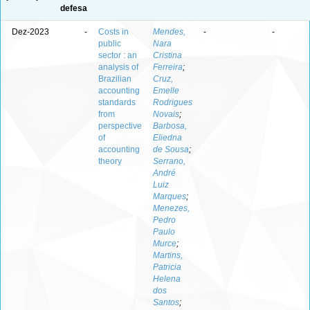
defesa
Dez-2023
-
Costs in
Mendes,
-
-
public
Nara
sector : an
Cristina
analysis of
Ferreira
;
Brazilian
Cruz,
accounting
Emelle
standards
Rodrigues
from
Novais
;
perspective
Barbosa,
of
Eliedna
accounting
de Sousa
;
theory
Serrano,
André
Luiz
Marques
;
Menezes,
Pedro
Paulo
Murce
;
Martins,
Patricia
Helena
dos
Santos
;