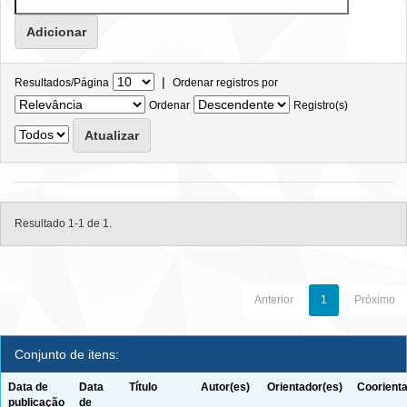
|
Resultados/Página
Ordenar registros por
Ordenar
Registro(s)
Resultado 1-1 de 1.
Anterior
1
Próximo
Conjunto de itens:
Data de
Data
Título
Autor(es)
Orientador(es)
Coorienta
publicação
de