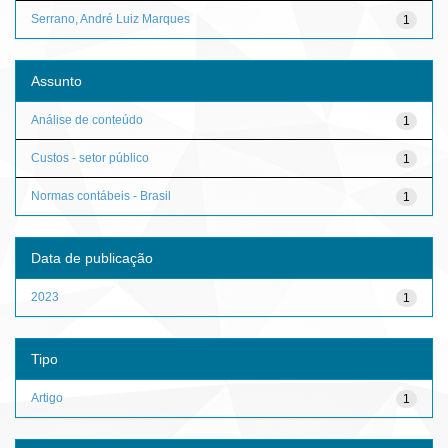
Serrano, André Luiz Marques
1
Assunto
Análise de conteúdo
1
Custos - setor público
1
Normas contábeis - Brasil
1
Data de publicação
2023
1
Tipo
Artigo
1