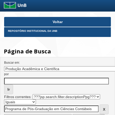
Skip
Voltar
navigation
REPOSITÓRIO INSTITUCIONAL DA UNB
Página de Busca
Buscar em:
por
Filtros correntes: