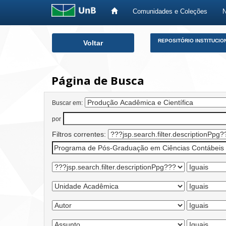
Comunidades e Coleções
Skip
REPOSITÓRIO INSTITUCIO
Voltar
navigation
Página de Busca
Buscar em:
por
Filtros correntes: