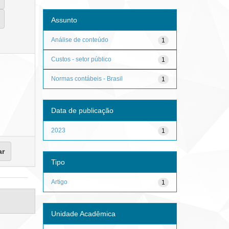
Assunto
Análise de conteúdo
1
Custos - setor público
1
Normas contábeis - Brasil
1
Data de publicação
2023
1
Tipo
Artigo
1
Unidade Acadêmica