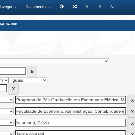
Navegar
Documentos
A-
A
A+
NAL DA UNB