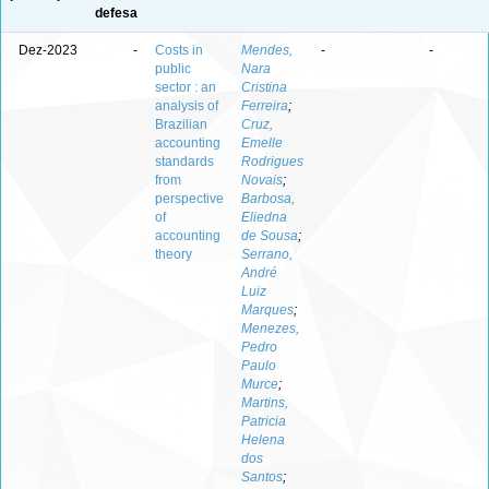
defesa
Dez-2023
-
Costs in
Mendes,
-
-
public
Nara
sector : an
Cristina
analysis of
Ferreira
;
Brazilian
Cruz,
accounting
Emelle
standards
Rodrigues
from
Novais
;
perspective
Barbosa,
of
Eliedna
accounting
de Sousa
;
theory
Serrano,
André
Luiz
Marques
;
Menezes,
Pedro
Paulo
Murce
;
Martins,
Patricia
Helena
dos
Santos
;