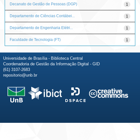
Decanato de Gestão de Pessoas (DGP)
1
Departamento de Ciências Contábei...
1
Departamento de Engenharia Elétri...
1
Faculdade de Tecnologia (FT)
1
Universidade de Brasília - Biblioteca Central
Coordenadoria de Gestão da Informação Digital - GID
(61) 3107-2683
repositorio@unb.br
Fale conosco