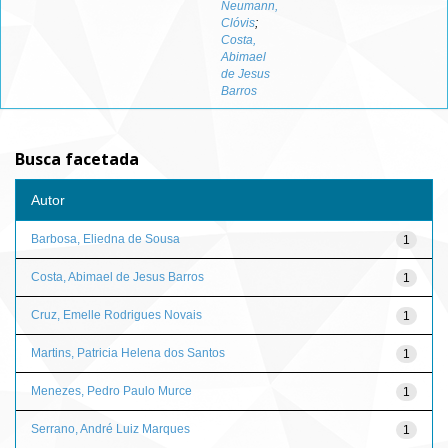
Neumann,
Clóvis
;
Costa,
Abimael
de Jesus
Barros
Busca facetada
Autor
Barbosa, Eliedna de Sousa
1
Costa, Abimael de Jesus Barros
1
Cruz, Emelle Rodrigues Novais
1
Martins, Patricia Helena dos Santos
1
Menezes, Pedro Paulo Murce
1
Serrano, André Luiz Marques
1