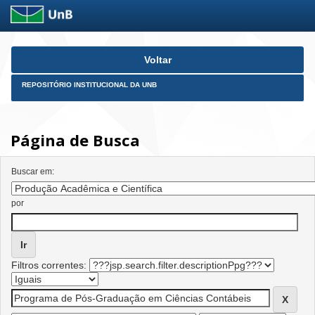
Skip
Voltar
navigation
REPOSITÓRIO INSTITUCIONAL DA UNB
Página de Busca
Buscar em:
por
Filtros correntes: