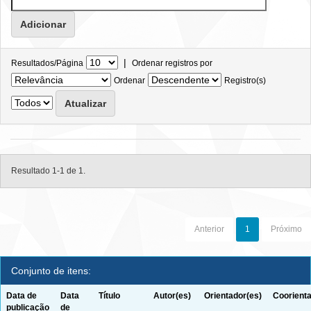
|
Resultados/Página
Ordenar registros por
Ordenar
Registro(s)
Resultado 1-1 de 1.
Anterior
1
Próximo
Conjunto de itens:
Data de
Data
Título
Autor(es)
Orientador(es)
Coorienta
publicação
de