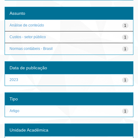
Assunto
Análise de conteúdo
1
Custos - setor público
1
Normas contábeis - Brasil
1
Data de publicação
2023
1
Tipo
Artigo
1
Unidade Acadêmica