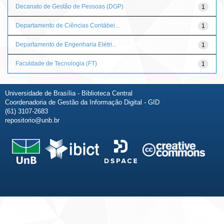
Decanato de Gestão de Pessoas (DGP)
1
Departamento de Ciências Contábei...
1
Departamento de Engenharia Elétri...
1
Faculdade de Tecnologia (FT)
1
Universidade de Brasília - Biblioteca Central
Coordenadoria de Gestão da Informação Digital - GID
(61) 3107-2683
repositorio@unb.br
Fale conosco