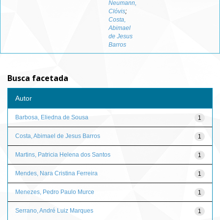
Neumann,
Clóvis
;
Costa,
Abimael
de Jesus
Barros
Busca facetada
Autor
Barbosa, Eliedna de Sousa
1
Costa, Abimael de Jesus Barros
1
Martins, Patricia Helena dos Santos
1
Mendes, Nara Cristina Ferreira
1
Menezes, Pedro Paulo Murce
1
Serrano, André Luiz Marques
1