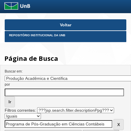
Skip
Voltar
navigation
REPOSITÓRIO INSTITUCIONAL DA UNB
Página de Busca
Buscar em:
por
Filtros correntes: