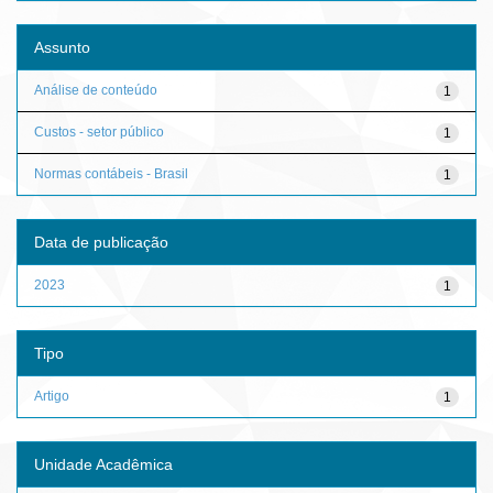
Assunto
Análise de conteúdo
1
Custos - setor público
1
Normas contábeis - Brasil
1
Data de publicação
2023
1
Tipo
Artigo
1
Unidade Acadêmica