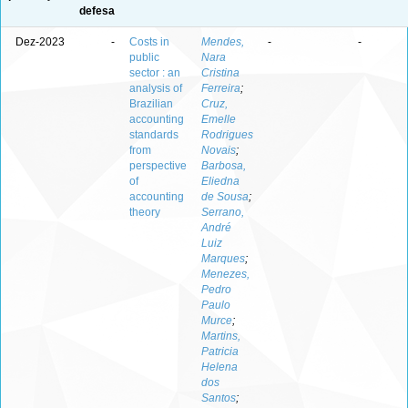
defesa
Dez-2023
-
Costs in
Mendes,
-
-
public
Nara
sector : an
Cristina
analysis of
Ferreira
;
Brazilian
Cruz,
accounting
Emelle
standards
Rodrigues
from
Novais
;
perspective
Barbosa,
of
Eliedna
accounting
de Sousa
;
theory
Serrano,
André
Luiz
Marques
;
Menezes,
Pedro
Paulo
Murce
;
Martins,
Patricia
Helena
dos
Santos
;