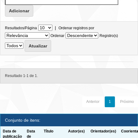
|
Resultados/Página
Ordenar registros por
Ordenar
Registro(s)
Resultado 1-1 de 1.
Anterior
1
Próximo
Conjunto de itens:
Data de
Data
Título
Autor(es)
Orientador(es)
Coorienta
publicação
de