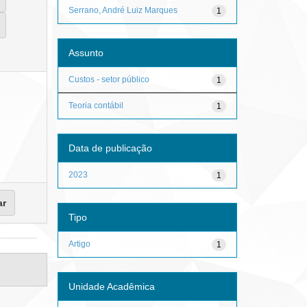
Serrano, André Luiz Marques
1
Assunto
Custos - setor público
1
Teoria contábil
1
Data de publicação
2023
1
Tipo
Artigo
1
Unidade Acadêmica