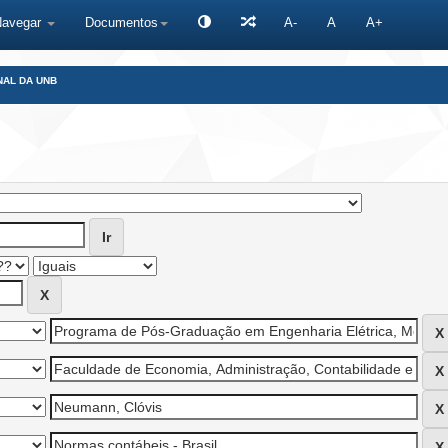
Navegar
Documentos
A-
A
A+
NAL DA UNB