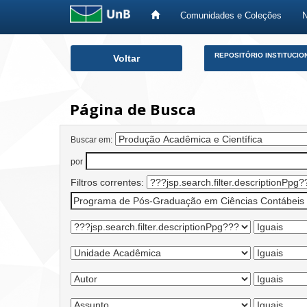
Comunidades e Coleções
Skip
REPOSITÓRIO INSTITUCIO
Voltar
navigation
Página de Busca
Buscar em:
por
Filtros correntes: