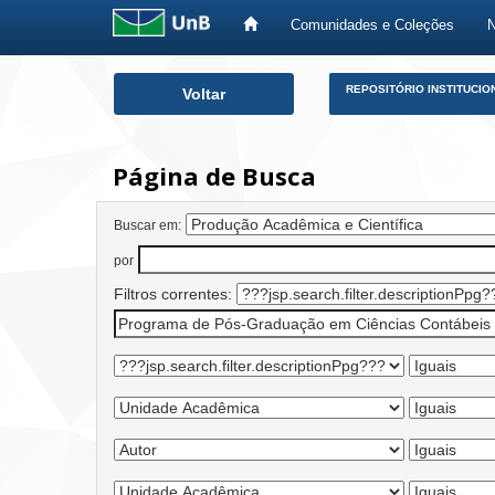
Comunidades e Coleções
Skip
REPOSITÓRIO INSTITUCIO
Voltar
navigation
Página de Busca
Buscar em:
por
Filtros correntes: