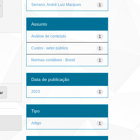
Serrano, André Luiz Marques
1
Assunto
Análise de conteúdo
1
Custos - setor público
1
Normas contábeis - Brasil
1
Data de publicação
2023
1
Tipo
Artigo
1