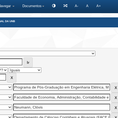
Navegar
Documentos
A-
A
A+
NAL DA UNB