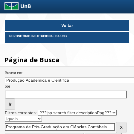
Skip
Voltar
navigation
REPOSITÓRIO INSTITUCIONAL DA UNB
Página de Busca
Buscar em:
por
Filtros correntes: