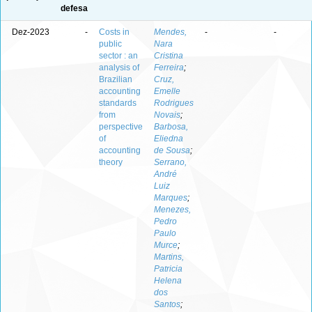
defesa
Dez-2023
-
Costs in
Mendes,
-
-
public
Nara
sector : an
Cristina
analysis of
Ferreira
;
Brazilian
Cruz,
accounting
Emelle
standards
Rodrigues
from
Novais
;
perspective
Barbosa,
of
Eliedna
accounting
de Sousa
;
theory
Serrano,
André
Luiz
Marques
;
Menezes,
Pedro
Paulo
Murce
;
Martins,
Patricia
Helena
dos
Santos
;