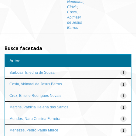
Neumann,
Clóvis
;
Costa,
Abimael
de Jesus
Barros
Busca facetada
Autor
Barbosa, Eliedna de Sousa
1
Costa, Abimael de Jesus Barros
1
Cruz, Emelle Rodrigues Novais
1
Martins, Patricia Helena dos Santos
1
Mendes, Nara Cristina Ferreira
1
Menezes, Pedro Paulo Murce
1