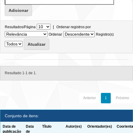
|
Resultados/Página
Ordenar registros por
Ordenar
Registro(s)
Resultado 1-1 de 1.
Anterior
1
Próximo
Conjunto de itens:
Data de
Data
Título
Autor(es)
Orientador(es)
Coorienta
publicação
de