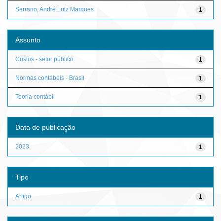
Serrano, André Luiz Marques
1
Assunto
Custos - setor público
1
Normas contábeis - Brasil
1
Teoria contábil
1
Data de publicação
2023
1
Tipo
Artigo
1