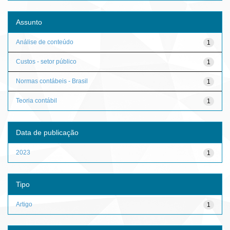
Assunto
Análise de conteúdo
1
Custos - setor público
1
Normas contábeis - Brasil
1
Teoria contábil
1
Data de publicação
2023
1
Tipo
Artigo
1