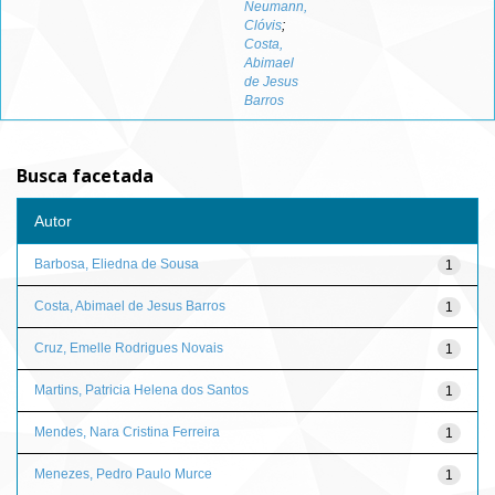
Neumann,
Clóvis
;
Costa,
Abimael
de Jesus
Barros
Busca facetada
Autor
Barbosa, Eliedna de Sousa
1
Costa, Abimael de Jesus Barros
1
Cruz, Emelle Rodrigues Novais
1
Martins, Patricia Helena dos Santos
1
Mendes, Nara Cristina Ferreira
1
Menezes, Pedro Paulo Murce
1