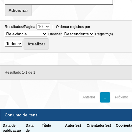
|
Resultados/Página
Ordenar registros por
Ordenar
Registro(s)
Resultado 1-1 de 1.
Anterior
1
Próximo
Conjunto de itens:
Data de
Data
Título
Autor(es)
Orientador(es)
Coorienta
publicação
de