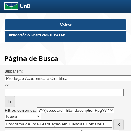
Skip
Voltar
navigation
REPOSITÓRIO INSTITUCIONAL DA UNB
Página de Busca
Buscar em:
por
Filtros correntes: