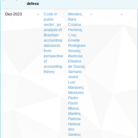
defesa
Dez-2023
-
Costs in
Mendes,
-
-
public
Nara
sector : an
Cristina
analysis of
Ferreira
;
Brazilian
Cruz,
accounting
Emelle
standards
Rodrigues
from
Novais
;
perspective
Barbosa,
of
Eliedna
accounting
de Sousa
;
theory
Serrano,
André
Luiz
Marques
;
Menezes,
Pedro
Paulo
Murce
;
Martins,
Patricia
Helena
dos
Santos
;