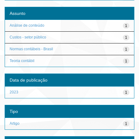
Assunto
Análise de conteúdo
1
Custos - setor público
1
Normas contábeis - Brasil
1
Teoria contábil
1
Data de publicação
2023
1
Tipo
Artigo
1