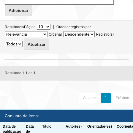
|
Resultados/Página
Ordenar registros por
Ordenar
Registro(s)
Resultado 1-1 de 1.
Anterior
1
Próximo
Conjunto de itens:
Data de
Data
Título
Autor(es)
Orientador(es)
Coorienta
publicação
de