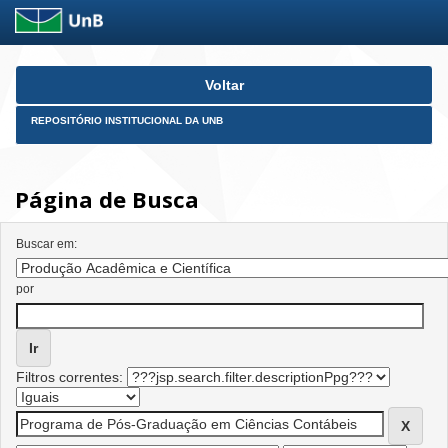
Skip
Voltar
navigation
REPOSITÓRIO INSTITUCIONAL DA UNB
Página de Busca
Buscar em:
por
Filtros correntes: