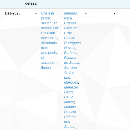
defesa
Dez-2023
-
Costs in
Mendes,
-
-
public
Nara
sector : an
Cristina
analysis of
Ferreira
;
Brazilian
Cruz,
accounting
Emelle
standards
Rodrigues
from
Novais
;
perspective
Barbosa,
of
Eliedna
accounting
de Sousa
;
theory
Serrano,
André
Luiz
Marques
;
Menezes,
Pedro
Paulo
Murce
;
Martins,
Patricia
Helena
dos
Santos
;