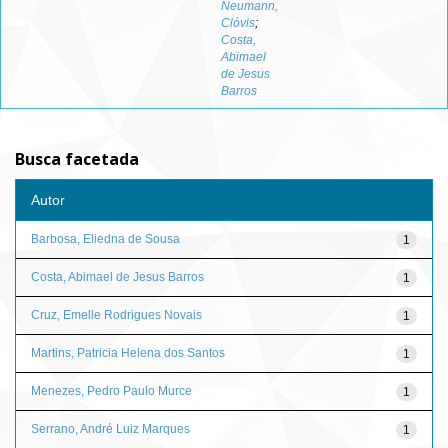
Neumann,
Clóvis
;
Costa,
Abimael
de Jesus
Barros
Busca facetada
Autor
Barbosa, Eliedna de Sousa
1
Costa, Abimael de Jesus Barros
1
Cruz, Emelle Rodrigues Novais
1
Martins, Patricia Helena dos Santos
1
Menezes, Pedro Paulo Murce
1
Serrano, André Luiz Marques
1