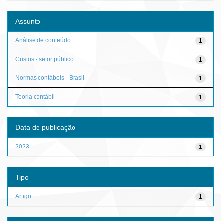
Assunto
Análise de conteúdo
1
Custos - setor público
1
Normas contábeis - Brasil
1
Teoria contábil
1
Data de publicação
2023
1
Tipo
Artigo
1