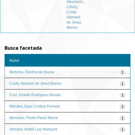
Neumann,
Clóvis
;
Costa,
Abimael
de Jesus
Barros
Busca facetada
Autor
Barbosa, Eliedna de Sousa
1
Costa, Abimael de Jesus Barros
1
Cruz, Emelle Rodrigues Novais
1
Mendes, Nara Cristina Ferreira
1
Menezes, Pedro Paulo Murce
1
Serrano, André Luiz Marques
1