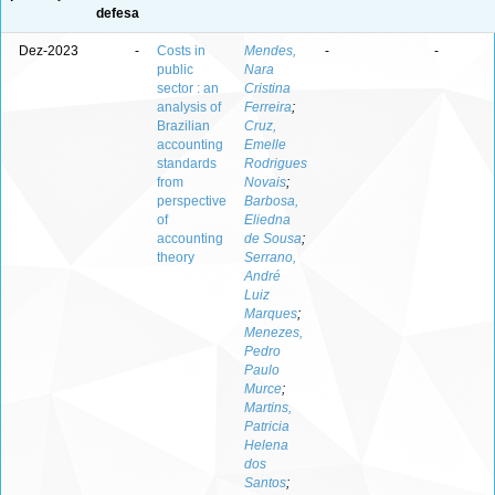
defesa
Dez-2023
-
Costs in
Mendes,
-
-
public
Nara
sector : an
Cristina
analysis of
Ferreira
;
Brazilian
Cruz,
accounting
Emelle
standards
Rodrigues
from
Novais
;
perspective
Barbosa,
of
Eliedna
accounting
de Sousa
;
theory
Serrano,
André
Luiz
Marques
;
Menezes,
Pedro
Paulo
Murce
;
Martins,
Patricia
Helena
dos
Santos
;