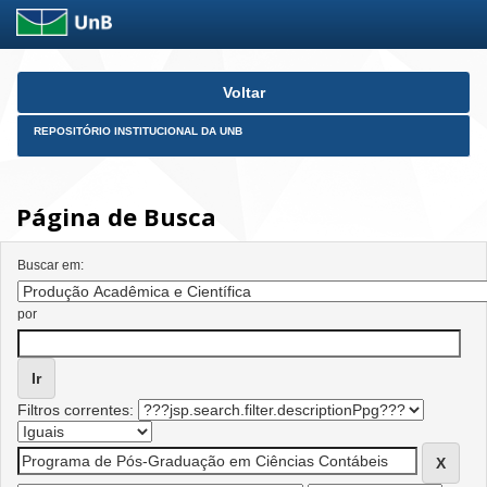
Skip
Voltar
navigation
REPOSITÓRIO INSTITUCIONAL DA UNB
Página de Busca
Buscar em:
por
Filtros correntes: