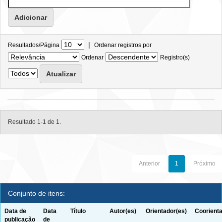
|
Resultados/Página
Ordenar registros por
Ordenar
Registro(s)
Resultado 1-1 de 1.
Anterior
1
Próximo
Conjunto de itens:
Data de
Data
Título
Autor(es)
Orientador(es)
Coorienta
publicação
de