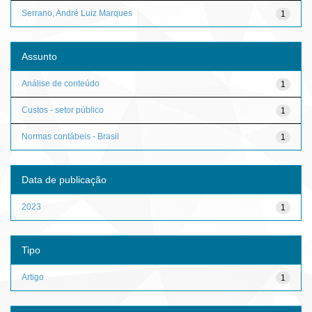
Serrano, André Luiz Marques
1
Assunto
Análise de conteúdo
1
Custos - setor público
1
Normas contábeis - Brasil
1
Data de publicação
2023
1
Tipo
Artigo
1