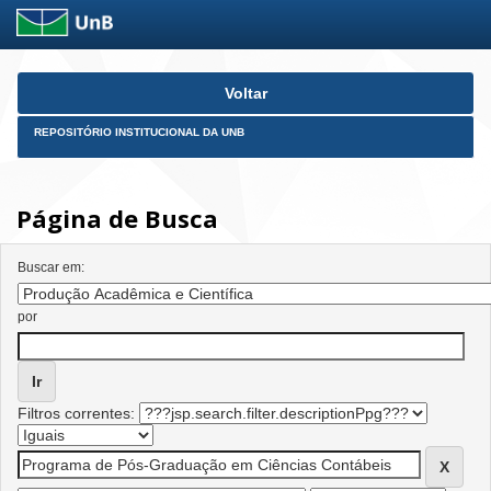
Skip
Voltar
navigation
REPOSITÓRIO INSTITUCIONAL DA UNB
Página de Busca
Buscar em:
por
Filtros correntes: