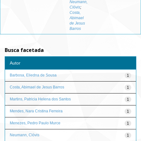
Neumann,
Clóvis
;
Costa,
Abimael
de Jesus
Barros
Busca facetada
Autor
Barbosa, Eliedna de Sousa
1
Costa, Abimael de Jesus Barros
1
Martins, Patricia Helena dos Santos
1
Mendes, Nara Cristina Ferreira
1
Menezes, Pedro Paulo Murce
1
Neumann, Clóvis
1