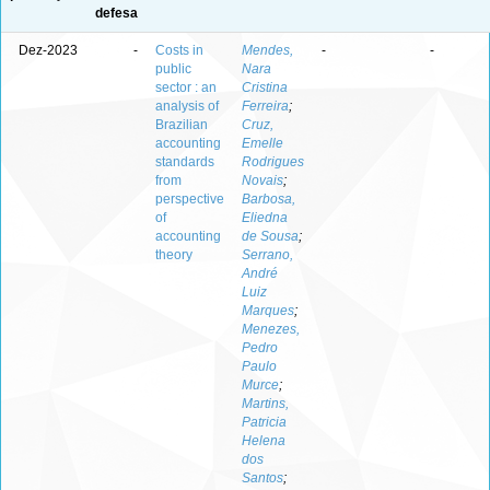
defesa
Dez-2023
-
Costs in
Mendes,
-
-
public
Nara
sector : an
Cristina
analysis of
Ferreira
;
Brazilian
Cruz,
accounting
Emelle
standards
Rodrigues
from
Novais
;
perspective
Barbosa,
of
Eliedna
accounting
de Sousa
;
theory
Serrano,
André
Luiz
Marques
;
Menezes,
Pedro
Paulo
Murce
;
Martins,
Patricia
Helena
dos
Santos
;