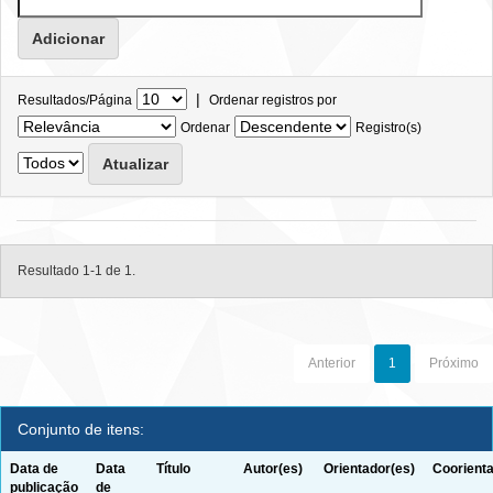
|
Resultados/Página
Ordenar registros por
Ordenar
Registro(s)
Resultado 1-1 de 1.
Anterior
1
Próximo
Conjunto de itens:
Data de
Data
Título
Autor(es)
Orientador(es)
Coorienta
publicação
de