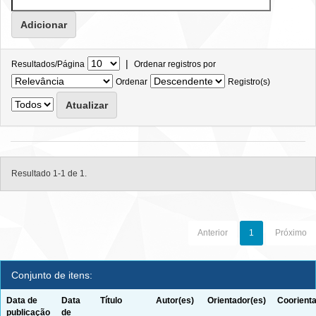
|
Resultados/Página
Ordenar registros por
Ordenar
Registro(s)
Resultado 1-1 de 1.
Anterior
1
Próximo
Conjunto de itens:
Data de
Data
Título
Autor(es)
Orientador(es)
Coorienta
publicação
de