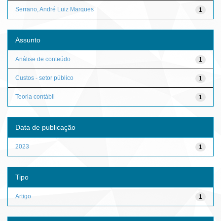
Serrano, André Luiz Marques
1
Assunto
Análise de conteúdo
1
Custos - setor público
1
Teoria contábil
1
Data de publicação
2023
1
Tipo
Artigo
1