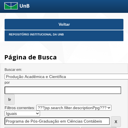
Skip
Voltar
navigation
REPOSITÓRIO INSTITUCIONAL DA UNB
Página de Busca
Buscar em:
por
Filtros correntes: