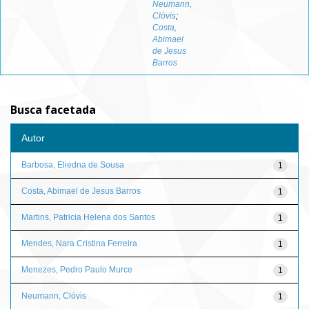
Neumann,
Clóvis
;
Costa,
Abimael
de Jesus
Barros
Busca facetada
Autor
Barbosa, Eliedna de Sousa
1
Costa, Abimael de Jesus Barros
1
Martins, Patricia Helena dos Santos
1
Mendes, Nara Cristina Ferreira
1
Menezes, Pedro Paulo Murce
1
Neumann, Clóvis
1