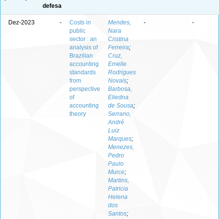
defesa
Dez-2023
-
Costs in
Mendes,
-
-
public
Nara
sector : an
Cristina
analysis of
Ferreira
;
Brazilian
Cruz,
accounting
Emelle
standards
Rodrigues
from
Novais
;
perspective
Barbosa,
of
Eliedna
accounting
de Sousa
;
theory
Serrano,
André
Luiz
Marques
;
Menezes,
Pedro
Paulo
Murce
;
Martins,
Patricia
Helena
dos
Santos
;