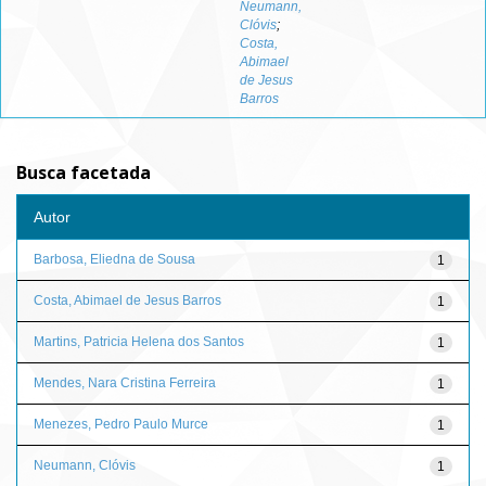
Neumann,
Clóvis
;
Costa,
Abimael
de Jesus
Barros
Busca facetada
Autor
Barbosa, Eliedna de Sousa
1
Costa, Abimael de Jesus Barros
1
Martins, Patricia Helena dos Santos
1
Mendes, Nara Cristina Ferreira
1
Menezes, Pedro Paulo Murce
1
Neumann, Clóvis
1