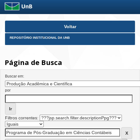
Skip
Voltar
navigation
REPOSITÓRIO INSTITUCIONAL DA UNB
Página de Busca
Buscar em:
por
Filtros correntes: