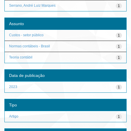
Serrano, André Luiz Marques
1
Assunto
Custos - setor público
1
Normas contábeis - Brasil
1
Teoria contábil
1
Data de publicação
2023
1
Tipo
Artigo
1