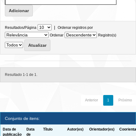
|
Resultados/Página
Ordenar registros por
Ordenar
Registro(s)
Resultado 1-1 de 1.
Anterior
1
Próximo
Conjunto de itens:
Data de
Data
Título
Autor(es)
Orientador(es)
Coorienta
publicação
de