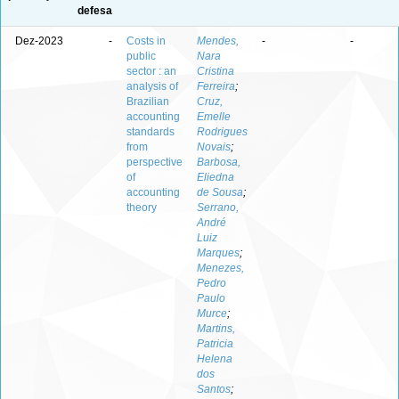
defesa
Dez-2023
-
Costs in
Mendes,
-
-
public
Nara
sector : an
Cristina
analysis of
Ferreira
;
Brazilian
Cruz,
accounting
Emelle
standards
Rodrigues
from
Novais
;
perspective
Barbosa,
of
Eliedna
accounting
de Sousa
;
theory
Serrano,
André
Luiz
Marques
;
Menezes,
Pedro
Paulo
Murce
;
Martins,
Patricia
Helena
dos
Santos
;