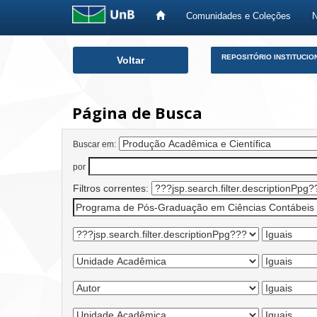
Comunidades e Coleções
Skip
REPOSITÓRIO INSTITUCIO
Voltar
navigation
Página de Busca
Buscar em:
por
Filtros correntes: