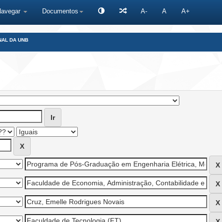
Navegar
Documentos
A-
A
A+
NAL DA UNB