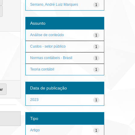
Serrano, André Luiz Marques
1
Assunto
Análise de conteúdo
1
Custos - setor público
1
Normas contábeis - Brasil
1
Teoria contábil
1
Data de publicação
2023
1
Tipo
Artigo
1