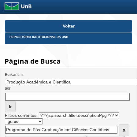
Skip
Voltar
navigation
REPOSITÓRIO INSTITUCIONAL DA UNB
Página de Busca
Buscar em:
por
Filtros correntes: