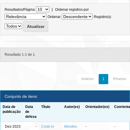
|
Resultados/Página
Ordenar registros por
Ordenar
Registro(s)
Resultado 1-1 de 1.
Anterior
1
Próximo
Conjunto de itens:
Data de
Data
Título
Autor(es)
Orientador(es)
Coorienta
publicação
de
defesa
Dez-2023
-
Costs in
Mendes,
-
-