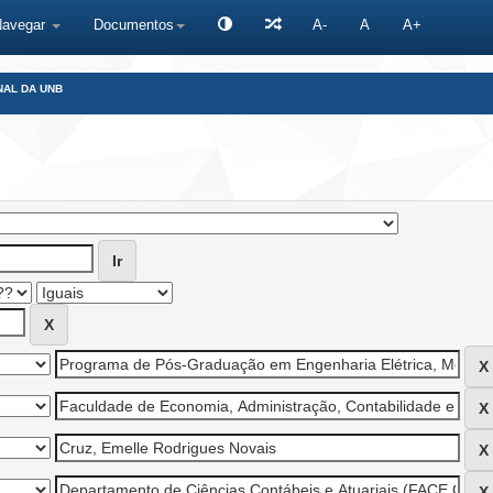
Navegar
Documentos
A-
A
A+
NAL DA UNB