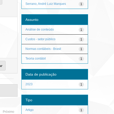
Serrano, André Luiz Marques
1
Assunto
Análise de conteúdo
1
Custos - setor público
1
Normas contábeis - Brasil
1
Teoria contábil
1
Data de publicação
2023
1
Tipo
Artigo
1
Próximo