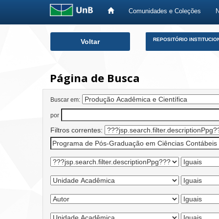
Comunidades e Coleções
Skip
REPOSITÓRIO INSTITUCIO
Voltar
navigation
Página de Busca
Buscar em:
por
Filtros correntes: