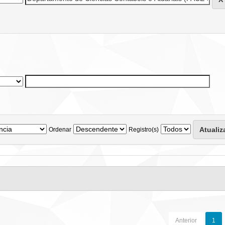
Ordenar
Registro(s)
Anterior
1