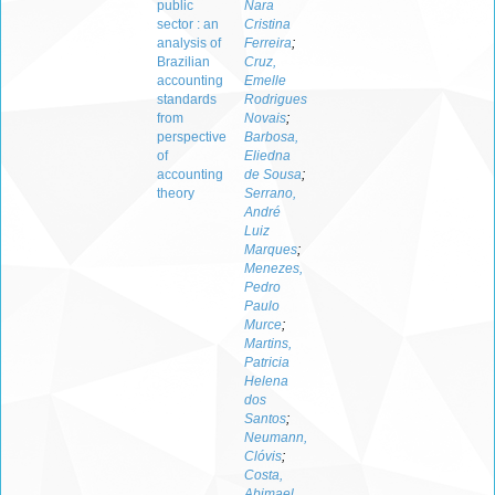
public
Nara
sector : an
Cristina
analysis of
Ferreira
;
Brazilian
Cruz,
accounting
Emelle
standards
Rodrigues
from
Novais
;
perspective
Barbosa,
of
Eliedna
accounting
de Sousa
;
theory
Serrano,
André
Luiz
Marques
;
Menezes,
Pedro
Paulo
Murce
;
Martins,
Patricia
Helena
dos
Santos
;
Neumann,
Clóvis
;
Costa,
Abimael