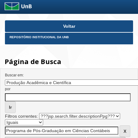
Skip
Voltar
navigation
REPOSITÓRIO INSTITUCIONAL DA UNB
Página de Busca
Buscar em:
por
Filtros correntes: