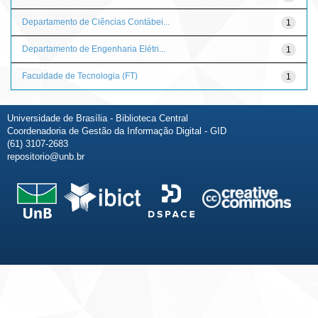
Departamento de Ciências Contábei...
1
Departamento de Engenharia Elétri...
1
Faculdade de Tecnologia (FT)
1
Universidade de Brasília - Biblioteca Central
Coordenadoria de Gestão da Informação Digital - GID
(61) 3107-2683
repositorio@unb.br
Fale conosco
Sobre