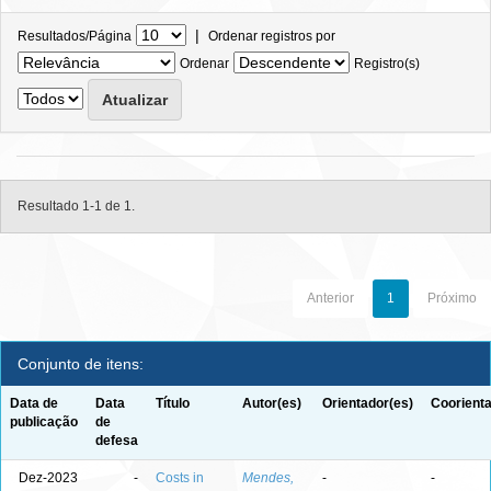
|
Resultados/Página
Ordenar registros por
Ordenar
Registro(s)
Resultado 1-1 de 1.
Anterior
1
Próximo
Conjunto de itens:
Data de
Data
Título
Autor(es)
Orientador(es)
Coorienta
publicação
de
defesa
Dez-2023
-
Costs in
Mendes,
-
-