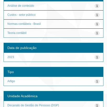
Análise de conteúdo
1
Custos - setor público
1
Normas contábeis - Brasil
1
Teoria contábil
1
Data de publicação
2023
1
Tipo
Artigo
1
Unidade Acadêmica
Decanato de Gestão de Pessoas (DGP)
1