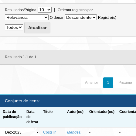
|
Resultados/Página
Ordenar registros por
Ordenar
Registro(s)
Resultado 1-1 de 1.
Anterior
1
Próximo
Conjunto de itens:
Data de
Data
Título
Autor(es)
Orientador(es)
Coorienta
publicação
de
defesa
Dez-2023
-
Costs in
Mendes,
-
-