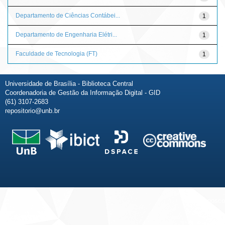
Departamento de Ciências Contábei...
1
Departamento de Engenharia Elétri...
1
Faculdade de Tecnologia (FT)
1
Universidade de Brasília - Biblioteca Central
Coordenadoria de Gestão da Informação Digital - GID
(61) 3107-2683
repositorio@unb.br
Fale conosco
Sobre