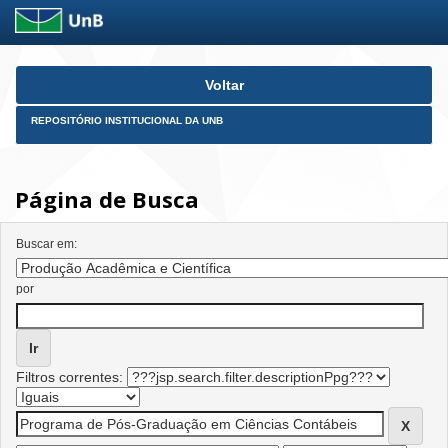
Skip
Voltar
navigation
REPOSITÓRIO INSTITUCIONAL DA UNB
Página de Busca
Buscar em:
por
Filtros correntes: