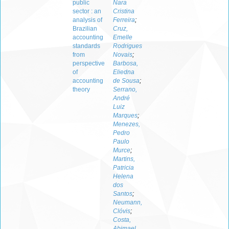
public
Nara
sector : an
Cristina
analysis of
Ferreira
;
Brazilian
Cruz,
accounting
Emelle
standards
Rodrigues
from
Novais
;
perspective
Barbosa,
of
Eliedna
accounting
de Sousa
;
theory
Serrano,
André
Luiz
Marques
;
Menezes,
Pedro
Paulo
Murce
;
Martins,
Patricia
Helena
dos
Santos
;
Neumann,
Clóvis
;
Costa,
Abimael