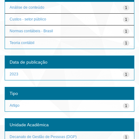
Análise de conteúdo
1
Custos - setor público
1
Normas contábeis - Brasil
1
Teoria contábil
1
Data de publicação
2023
1
Tipo
Artigo
1
Unidade Acadêmica
Decanato de Gestão de Pessoas (DGP)
1