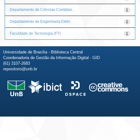
Departamento de Ciências Contábei...
1
Departamento de Engenharia Elétri...
1
Faculdade de Tecnologia (FT)
1
Universidade de Brasília - Biblioteca Central
Coordenadoria de Gestão da Informação Digital - GID
(61) 3107-2683
repositorio@unb.br
Fale conosco
Sobre