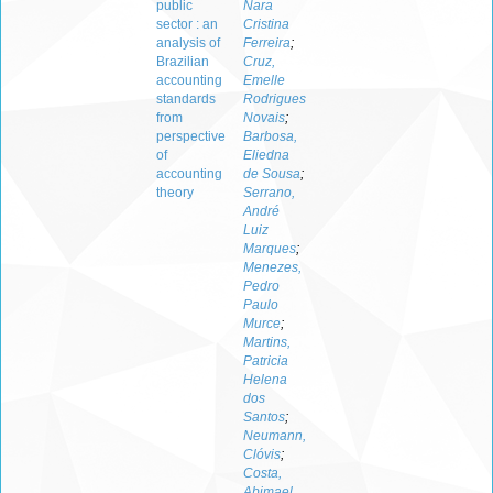
public
Nara
sector : an
Cristina
analysis of
Ferreira
;
Brazilian
Cruz,
accounting
Emelle
standards
Rodrigues
from
Novais
;
perspective
Barbosa,
of
Eliedna
accounting
de Sousa
;
theory
Serrano,
André
Luiz
Marques
;
Menezes,
Pedro
Paulo
Murce
;
Martins,
Patricia
Helena
dos
Santos
;
Neumann,
Clóvis
;
Costa,
Abimael