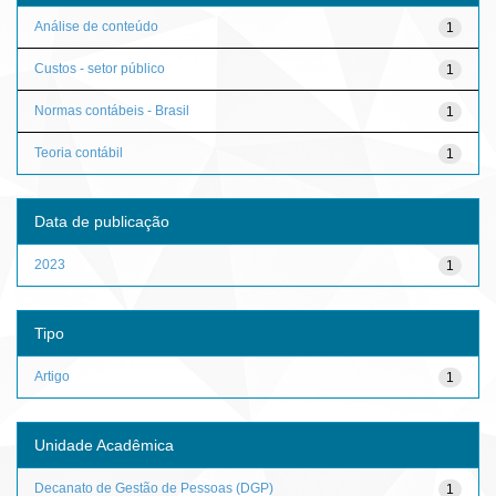
Análise de conteúdo
1
Custos - setor público
1
Normas contábeis - Brasil
1
Teoria contábil
1
Data de publicação
2023
1
Tipo
Artigo
1
Unidade Acadêmica
Decanato de Gestão de Pessoas (DGP)
1