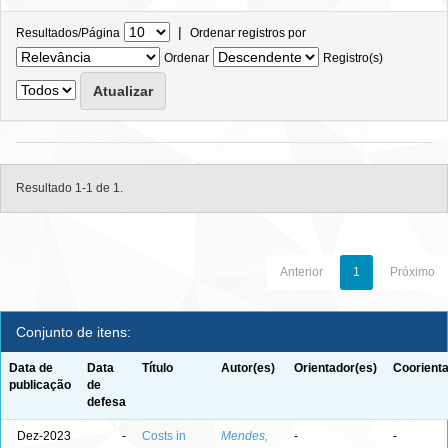
|
Resultados/Página
Ordenar registros por
Ordenar
Registro(s)
Resultado 1-1 de 1.
Anterior
1
Próximo
Conjunto de itens:
Data de
Data
Título
Autor(es)
Orientador(es)
Coorienta
publicação
de
defesa
Dez-2023
-
Costs in
Mendes,
-
-