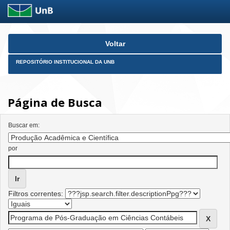
Skip
Voltar
navigation
REPOSITÓRIO INSTITUCIONAL DA UNB
Página de Busca
Buscar em:
por
Filtros correntes: