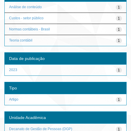
Análise de conteúdo
1
Custos - setor público
1
Normas contábeis - Brasil
1
Teoria contábil
1
Data de publicação
2023
1
Tipo
Artigo
1
Unidade Acadêmica
Decanato de Gestão de Pessoas (DGP)
1