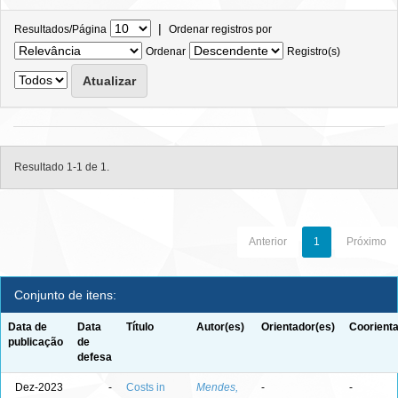
|
Resultados/Página
Ordenar registros por
Ordenar
Registro(s)
Resultado 1-1 de 1.
Anterior
1
Próximo
Conjunto de itens:
Data de
Data
Título
Autor(es)
Orientador(es)
Coorienta
publicação
de
defesa
Dez-2023
-
Costs in
Mendes,
-
-