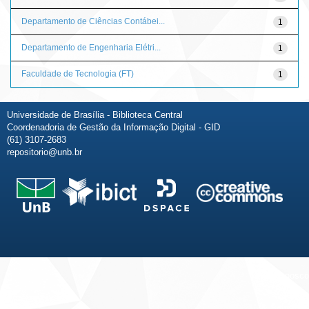
Departamento de Ciências Contábei...
1
Departamento de Engenharia Elétri...
1
Faculdade de Tecnologia (FT)
1
Universidade de Brasília - Biblioteca Central
Coordenadoria de Gestão da Informação Digital - GID
(61) 3107-2683
repositorio@unb.br
Fale conosco
Sobre