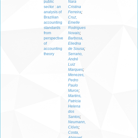
public
Nara
sector : an
Cristina
analysis of
Ferreira
;
Brazilian
Cruz,
accounting
Emelle
standards
Rodrigues
from
Novais
;
perspective
Barbosa,
of
Eliedna
accounting
de Sousa
;
theory
Serrano,
André
Luiz
Marques
;
Menezes,
Pedro
Paulo
Murce
;
Martins,
Patricia
Helena
dos
Santos
;
Neumann,
Clóvis
;
Costa,
Abimael