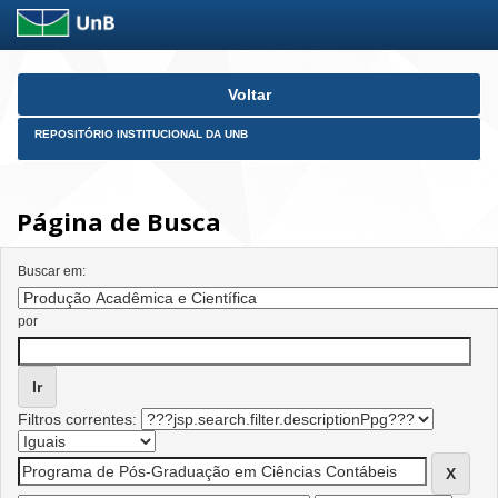
Skip
Voltar
navigation
REPOSITÓRIO INSTITUCIONAL DA UNB
Página de Busca
Buscar em:
por
Filtros correntes: