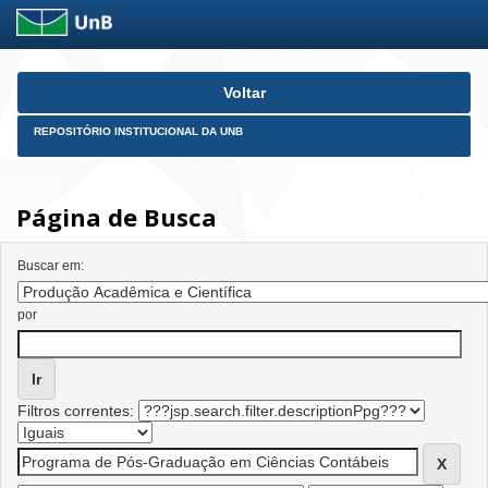
Skip
Voltar
navigation
REPOSITÓRIO INSTITUCIONAL DA UNB
Página de Busca
Buscar em:
por
Filtros correntes: