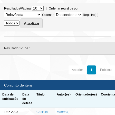
|
Resultados/Página
Ordenar registros por
Ordenar
Registro(s)
Resultado 1-1 de 1.
Anterior
1
Próximo
Conjunto de itens:
Data de
Data
Título
Autor(es)
Orientador(es)
Coorienta
publicação
de
defesa
Dez-2023
-
Costs in
Mendes,
-
-