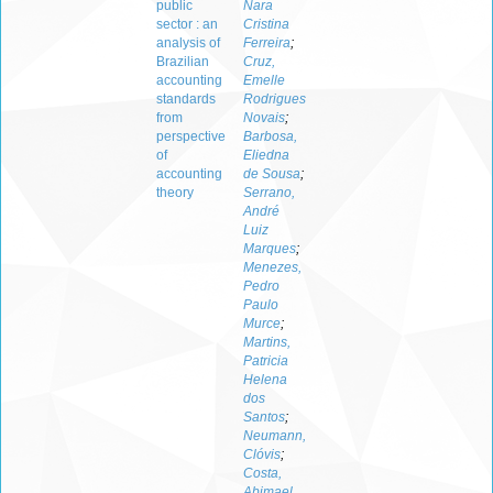
public
Nara
sector : an
Cristina
analysis of
Ferreira
;
Brazilian
Cruz,
accounting
Emelle
standards
Rodrigues
from
Novais
;
perspective
Barbosa,
of
Eliedna
accounting
de Sousa
;
theory
Serrano,
André
Luiz
Marques
;
Menezes,
Pedro
Paulo
Murce
;
Martins,
Patricia
Helena
dos
Santos
;
Neumann,
Clóvis
;
Costa,
Abimael