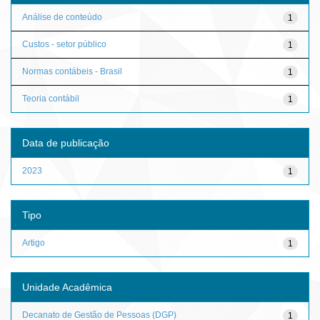
Análise de conteúdo
1
Custos - setor público
1
Normas contábeis - Brasil
1
Teoria contábil
1
Data de publicação
2023
1
Tipo
Artigo
1
Unidade Acadêmica
Decanato de Gestão de Pessoas (DGP)
1