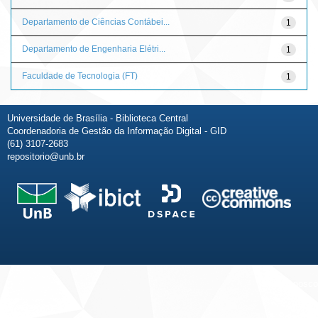
Departamento de Ciências Contábei...
1
Departamento de Engenharia Elétri...
1
Faculdade de Tecnologia (FT)
1
Universidade de Brasília - Biblioteca Central
Coordenadoria de Gestão da Informação Digital - GID
(61) 3107-2683
repositorio@unb.br
Fale conosco
Sobre