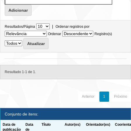
|
Resultados/Página
Ordenar registros por
Ordenar
Registro(s)
Resultado 1-1 de 1.
Anterior
1
Próximo
Conjunto de itens:
Data de
Data
Título
Autor(es)
Orientador(es)
Coorienta
publicação
de