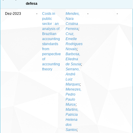
defesa
Dez-2023
-
Costs in
Mendes,
-
-
public
Nara
sector : an
Cristina
analysis of
Ferreira
;
Brazilian
Cruz,
accounting
Emelle
standards
Rodrigues
from
Novais
;
perspective
Barbosa,
of
Eliedna
accounting
de Sousa
;
theory
Serrano,
André
Luiz
Marques
;
Menezes,
Pedro
Paulo
Murce
;
Martins,
Patricia
Helena
dos
Santos
;