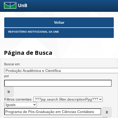
Skip
Voltar
navigation
REPOSITÓRIO INSTITUCIONAL DA UNB
Página de Busca
Buscar em:
por
Filtros correntes: