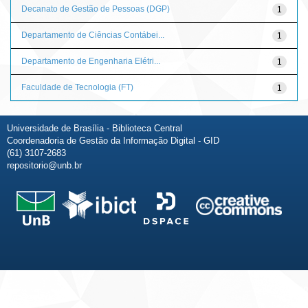
Decanato de Gestão de Pessoas (DGP)
1
Departamento de Ciências Contábei...
1
Departamento de Engenharia Elétri...
1
Faculdade de Tecnologia (FT)
1
Universidade de Brasília - Biblioteca Central
Coordenadoria de Gestão da Informação Digital - GID
(61) 3107-2683
repositorio@unb.br
Fale conosco