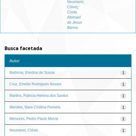
Neumann,
Clóvis
;
Costa,
Abimael
de Jesus
Barros
Busca facetada
Autor
Barbosa, Eliedna de Sousa
1
Cruz, Emelle Rodrigues Novais
1
Martins, Patricia Helena dos Santos
1
Mendes, Nara Cristina Ferreira
1
Menezes, Pedro Paulo Murce
1
Neumann, Clóvis
1