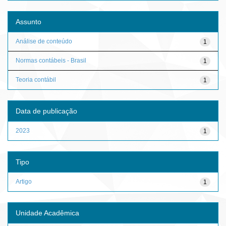
Assunto
Análise de conteúdo
1
Normas contábeis - Brasil
1
Teoria contábil
1
Data de publicação
2023
1
Tipo
Artigo
1
Unidade Acadêmica