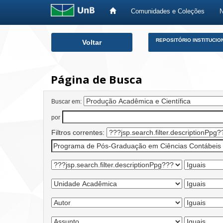
Comunidades e Coleções
Skip
REPOSITÓRIO INSTITUCIO
Voltar
navigation
Página de Busca
Buscar em:
por
Filtros correntes: