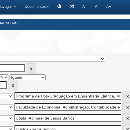
Navegar
Documentos
A-
A
A+
NAL DA UNB