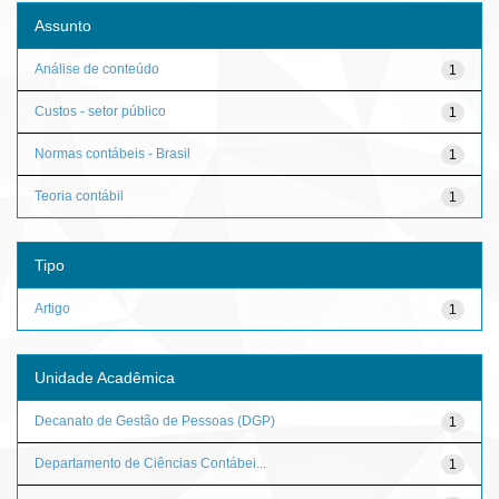
Assunto
Análise de conteúdo
1
Custos - setor público
1
Normas contábeis - Brasil
1
Teoria contábil
1
Tipo
Artigo
1
Unidade Acadêmica
Decanato de Gestão de Pessoas (DGP)
1
Departamento de Ciências Contábei...
1