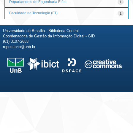
Departamento de Engenharia Elétri...
1
Faculdade de Tecnologia (FT)
1
Universidade de Brasília - Biblioteca Central
Coordenadoria de Gestão da Informação Digital - GID
(61) 3107-2683
repositorio@unb.br
Fale conosco
Sobre