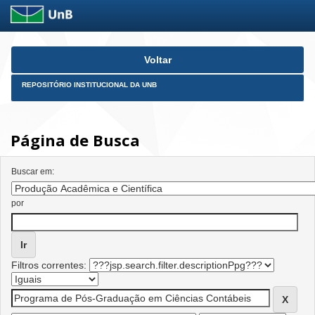
Skip
Voltar
navigation
REPOSITÓRIO INSTITUCIONAL DA UNB
Página de Busca
Buscar em:
por
Filtros correntes: