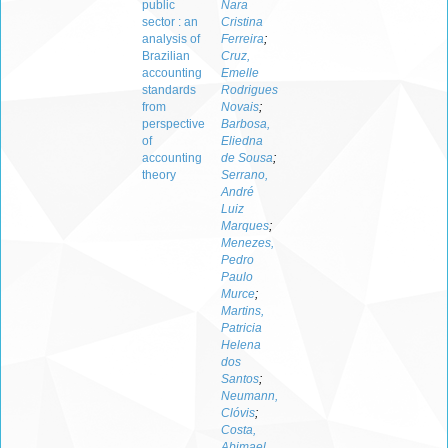
public
Nara
sector : an
Cristina
analysis of
Ferreira
;
Brazilian
Cruz,
accounting
Emelle
standards
Rodrigues
from
Novais
;
perspective
Barbosa,
of
Eliedna
accounting
de Sousa
;
theory
Serrano,
André
Luiz
Marques
;
Menezes,
Pedro
Paulo
Murce
;
Martins,
Patricia
Helena
dos
Santos
;
Neumann,
Clóvis
;
Costa,
Abimael