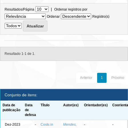
|
Resultados/Página
Ordenar registros por
Ordenar
Registro(s)
Resultado 1-1 de 1.
Anterior
1
Próximo
Conjunto de itens:
Data de
Data
Título
Autor(es)
Orientador(es)
Coorienta
publicação
de
defesa
Dez-2023
-
Costs in
Mendes,
-
-