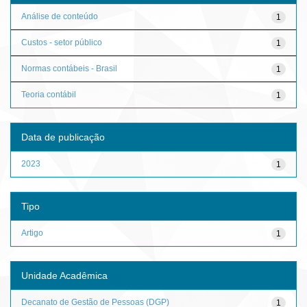
Análise de conteúdo
1
Custos - setor público
1
Normas contábeis - Brasil
1
Teoria contábil
1
Data de publicação
2023
1
Tipo
Artigo
1
Unidade Acadêmica
Decanato de Gestão de Pessoas (DGP)
1