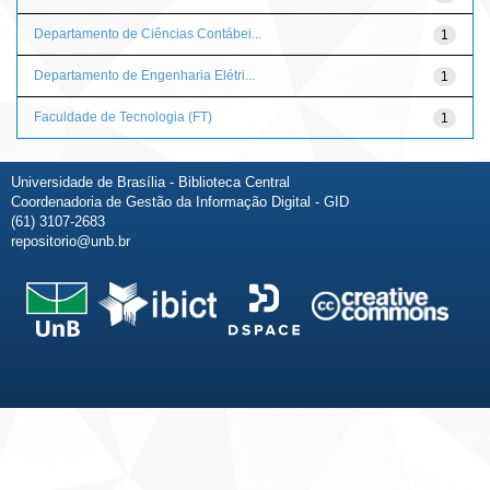
Departamento de Ciências Contábei...
1
Departamento de Engenharia Elétri...
1
Faculdade de Tecnologia (FT)
1
Universidade de Brasília - Biblioteca Central
Coordenadoria de Gestão da Informação Digital - GID
(61) 3107-2683
repositorio@unb.br
Fale conosco
Sobre