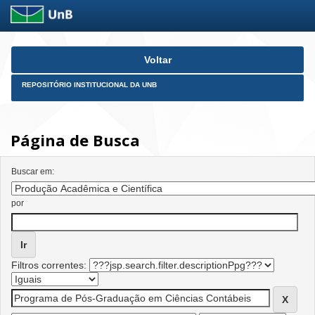
Skip
Voltar
navigation
REPOSITÓRIO INSTITUCIONAL DA UNB
Página de Busca
Buscar em:
por
Filtros correntes: