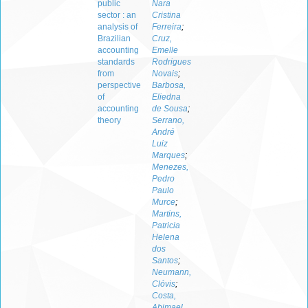
public
Nara
sector : an
Cristina
analysis of
Ferreira
;
Brazilian
Cruz,
accounting
Emelle
standards
Rodrigues
from
Novais
;
perspective
Barbosa,
of
Eliedna
accounting
de Sousa
;
theory
Serrano,
André
Luiz
Marques
;
Menezes,
Pedro
Paulo
Murce
;
Martins,
Patricia
Helena
dos
Santos
;
Neumann,
Clóvis
;
Costa,
Abimael