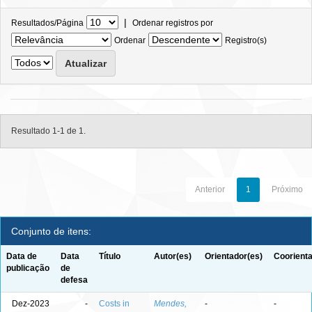
|
Resultados/Página
Ordenar registros por
Ordenar
Registro(s)
Resultado 1-1 de 1.
Anterior
1
Próximo
Conjunto de itens:
Data de
Data
Título
Autor(es)
Orientador(es)
Coorienta
publicação
de
defesa
Dez-2023
-
Costs in
Mendes,
-
-