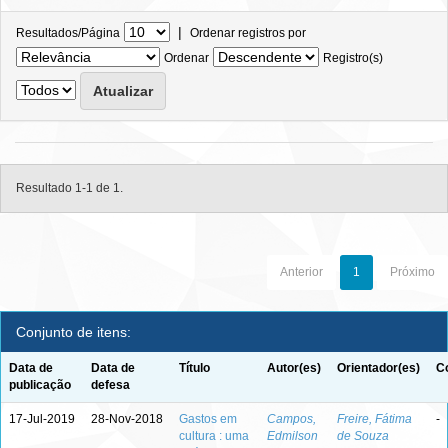
|
Resultados/Página
Ordenar registros por
Ordenar
Registro(s)
Resultado 1-1 de 1.
Anterior
1
Próximo
Conjunto de itens:
Data de
Data de
Título
Autor(es)
Orientador(es)
C
publicação
defesa
17-Jul-2019
28-Nov-2018
Gastos em
Campos,
Freire, Fátima
-
cultura : uma
Edmilson
de Souza