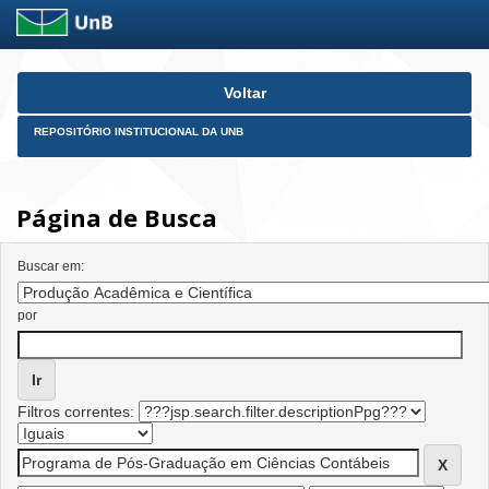
Skip
Voltar
navigation
REPOSITÓRIO INSTITUCIONAL DA UNB
Página de Busca
Buscar em:
por
Filtros correntes: