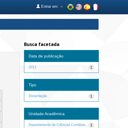
Entrar em:
Busca facetada
Data de publicação
2011
1
Tipo
Dissertação
1
Unidade Acadêmica
Departamento de Ciências Contábei...
1