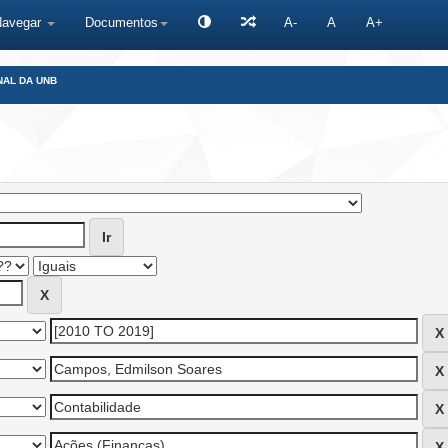
Navegar
Documentos
A-
A
A+
NAL DA UNB