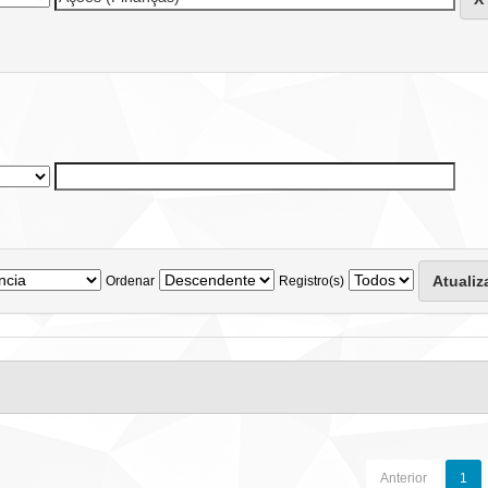
Ordenar
Registro(s)
Anterior
1