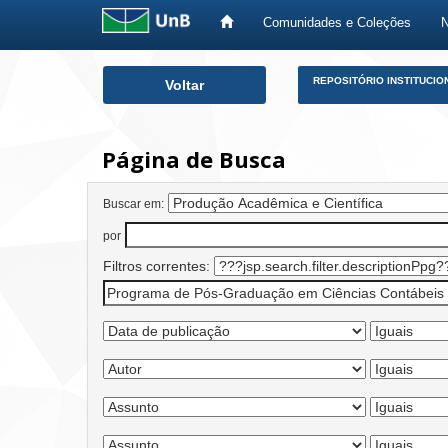
Comunidades e Coleções
Skip
REPOSITÓRIO INSTITUCIO
Voltar
navigation
Página de Busca
Buscar em:
por
Filtros correntes: