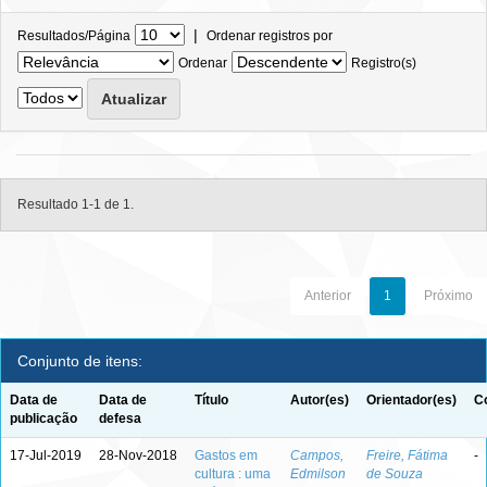
|
Resultados/Página
Ordenar registros por
Ordenar
Registro(s)
Resultado 1-1 de 1.
Anterior
1
Próximo
Conjunto de itens:
Data de
Data de
Título
Autor(es)
Orientador(es)
C
publicação
defesa
17-Jul-2019
28-Nov-2018
Gastos em
Campos,
Freire, Fátima
-
cultura : uma
Edmilson
de Souza