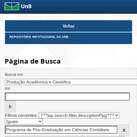
Skip
Voltar
navigation
REPOSITÓRIO INSTITUCIONAL DA UNB
Página de Busca
Buscar em:
por
Filtros correntes: