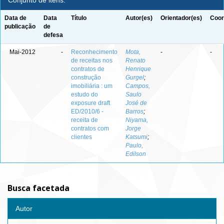
Conjunto de itens:
Data de
Data
Título
Autor(es)
Orientador(es)
Coor
publicação
de
defesa
Mai-2012
-
Reconhecimento
Mota,
-
-
de receitas nos
Renato
contratos de
Henrique
construção
Gurgel
;
imobiliária : um
Campos,
estudo do
Saulo
exposure draft
José de
ED/2010/6 -
Barros
;
receita de
Niyama,
contratos com
Jorge
clientes
Katsumi
;
Paulo,
Edilson
Busca facetada
Autor