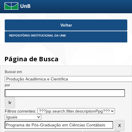
Skip
Voltar
navigation
REPOSITÓRIO INSTITUCIONAL DA UNB
Página de Busca
Buscar em:
por
Filtros correntes: