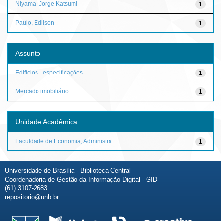
Niyama, Jorge Katsumi
1
Paulo, Edilson
1
Assunto
Edifícios - especificações
1
Mercado imobiliário
1
Unidade Acadêmica
Faculdade de Economia, Administra...
1
Universidade de Brasília - Biblioteca Central
Coordenadoria de Gestão da Informação Digital - GID
(61) 3107-2683
repositorio@unb.br