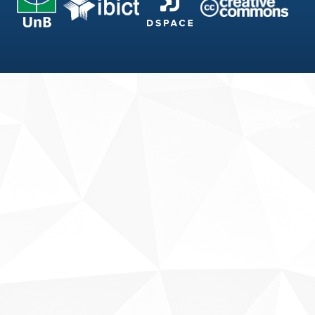
Fale conosco
Sobre