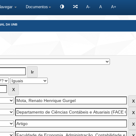
Navegar
Documentos
A-
A
A+
NAL DA UNB