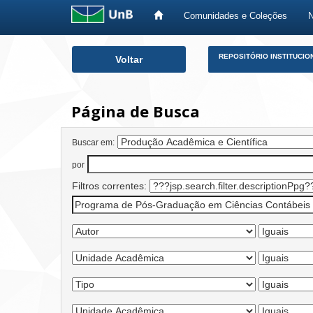
Comunidades e Coleções
Skip
REPOSITÓRIO INSTITUCIO
Voltar
navigation
Página de Busca
Buscar em:
por
Filtros correntes: