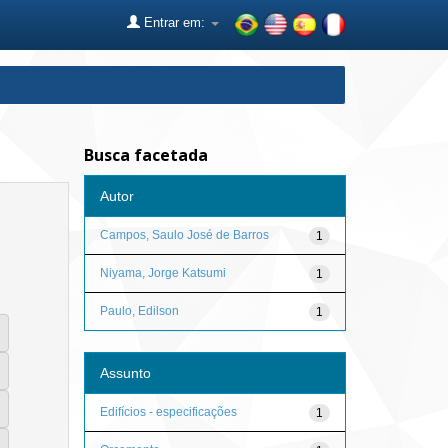
Entrar em:
Busca facetada
Autor
Campos, Saulo José de Barros
1
Niyama, Jorge Katsumi
1
Paulo, Edilson
1
Assunto
Edifícios - especificações
1