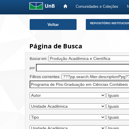
Comunidades e Coleções
Skip
REPOSITÓRIO INSTITUCIO
Voltar
navigation
Página de Busca
Buscar em:
por
Filtros correntes: