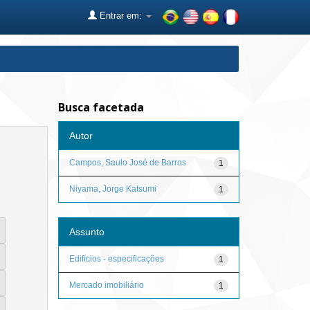
Entrar em:
Busca facetada
Autor
Campos, Saulo José de Barros
1
Niyama, Jorge Katsumi
1
Assunto
Edifícios - especificações
1
Mercado imobiliário
1